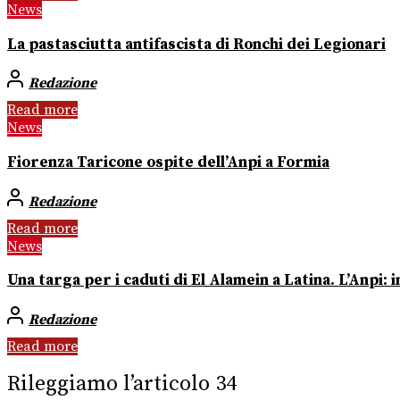
News
La pastasciutta antifascista di Ronchi dei Legionari
Redazione
Read more
News
Fiorenza Taricone ospite dell’Anpi a Formia
Redazione
Read more
News
Una targa per i caduti di El Alamein a Latina. L’Anpi:
Redazione
Read more
Rileggiamo l’articolo 34