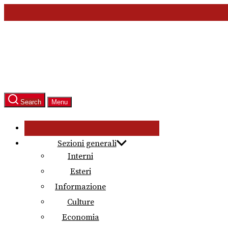
Skip
to
the
content
Search
Menu
Sezioni generali
Interni
Esteri
Informazione
Culture
Economia