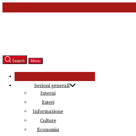
Skip
to
the
content
Search
Menu
Sezioni generali
Interni
Esteri
Informazione
Culture
Economia