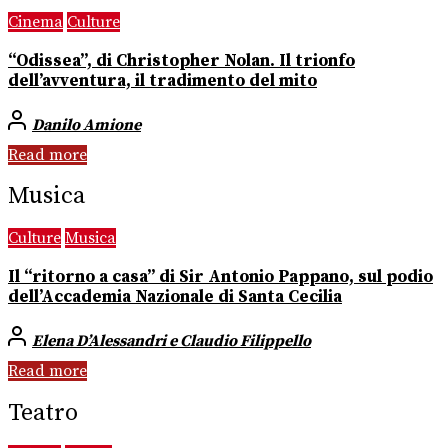
Cinema
Culture
“Odissea”, di Christopher Nolan. Il trionfo
dell’avventura, il tradimento del mito
Danilo Amione
Read more
Musica
Culture
Musica
Il “ritorno a casa” di Sir Antonio Pappano, sul podio
dell’Accademia Nazionale di Santa Cecilia
Elena D’Alessandri e Claudio Filippello
Read more
Teatro