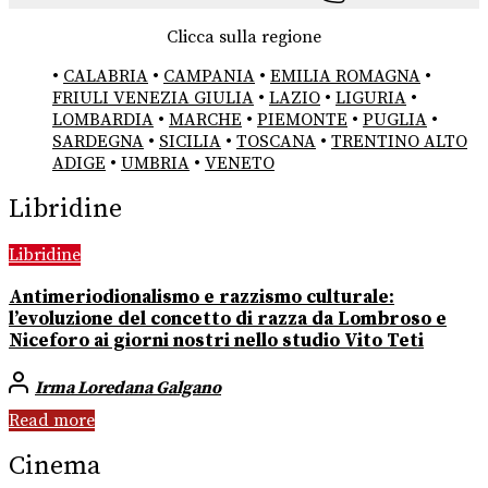
Clicca sulla regione
•
CALABRIA
•
CAMPANIA
•
EMILIA ROMAGNA
•
FRIULI VENEZIA GIULIA
•
LAZIO
•
LIGURIA
•
LOMBARDIA
•
MARCHE
•
PIEMONTE
•
PUGLIA
•
SARDEGNA
•
SICILIA
•
TOSCANA
•
TRENTINO ALTO
ADIGE
•
UMBRIA
•
VENETO
Libridine
Libridine
Antimeriodionalismo e razzismo culturale:
l’evoluzione del concetto di razza da Lombroso e
Niceforo ai giorni nostri nello studio Vito Teti
Irma Loredana Galgano
Read more
Cinema