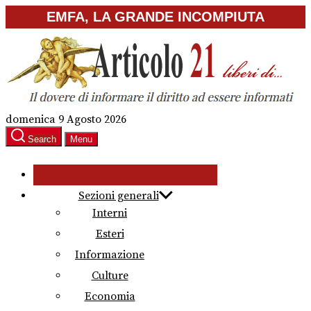
Skip
EMFA, LA GRANDE INCOMPIUTA
to
the
content
domenica 9 Agosto 2026
Search
Menu
Sezioni generali
Interni
Esteri
Informazione
Culture
Economia