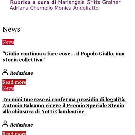
News
News
“Giulio continua a fare cose… il Popolo Giallo, una
storia collettiva”
Redazione
Read more
News
Termini Imerese si conferma presidio di legalità:
Antonio Balsamo riceve il Premio Speciale Stenio
alla chiusura di Notti Clandestine
Redazione
Read more