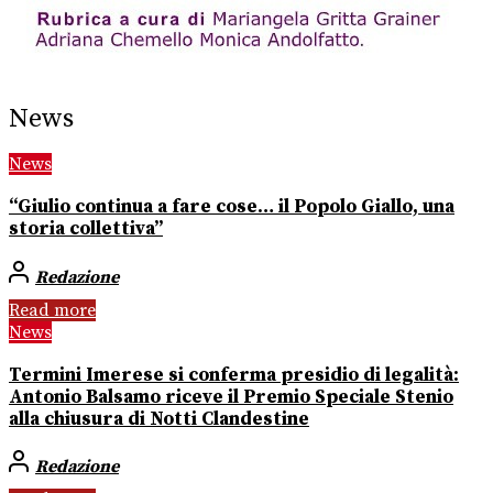
News
News
“Giulio continua a fare cose… il Popolo Giallo, una
storia collettiva”
Redazione
Read more
News
Termini Imerese si conferma presidio di legalità:
Antonio Balsamo riceve il Premio Speciale Stenio
alla chiusura di Notti Clandestine
Redazione