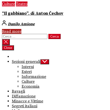
Culture
Teatro
“Il gabbiano”, di Anton Čechov
Danilo Amione
Read more
Ricerca
per:
Close
Sezioni generali
Show
sub
Interni
menu
Esteri
Informazione
Culture
Economia
Bavagli
Diffamazione
Minacce e Vittime
Segreti italiani