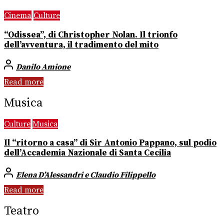
Cinema
Culture
“Odissea”, di Christopher Nolan. Il trionfo
dell’avventura, il tradimento del mito
Danilo Amione
Read more
Musica
Culture
Musica
Il “ritorno a casa” di Sir Antonio Pappano, sul podio
dell’Accademia Nazionale di Santa Cecilia
Elena D’Alessandri e Claudio Filippello
Read more
Teatro