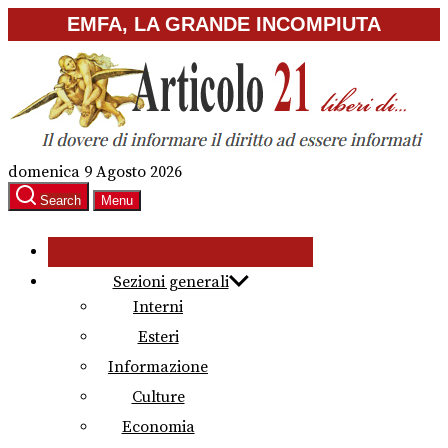
Skip
EMFA, LA GRANDE INCOMPIUTA
to
the
content
domenica 9 Agosto 2026
Search
Menu
Sezioni generali
Interni
Esteri
Informazione
Culture
Economia