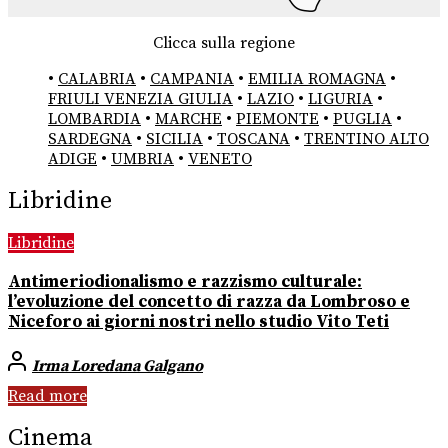
Clicca sulla regione
•
CALABRIA
•
CAMPANIA
•
EMILIA ROMAGNA
•
FRIULI VENEZIA GIULIA
•
LAZIO
•
LIGURIA
•
LOMBARDIA
•
MARCHE
•
PIEMONTE
•
PUGLIA
•
SARDEGNA
•
SICILIA
•
TOSCANA
•
TRENTINO ALTO
ADIGE
•
UMBRIA
•
VENETO
Libridine
Libridine
Antimeriodionalismo e razzismo culturale:
l’evoluzione del concetto di razza da Lombroso e
Niceforo ai giorni nostri nello studio Vito Teti
Irma Loredana Galgano
Read more
Cinema