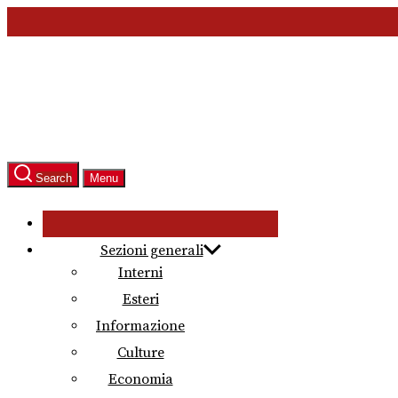
Skip
to
the
content
Search
Menu
Sezioni generali
Interni
Esteri
Informazione
Culture
Economia