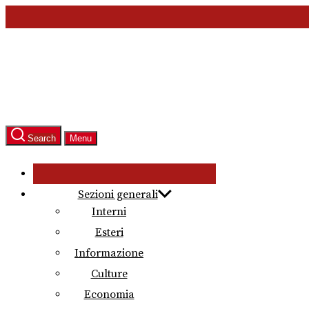
Skip
to
the
content
Search
Menu
Sezioni generali
Interni
Esteri
Informazione
Culture
Economia