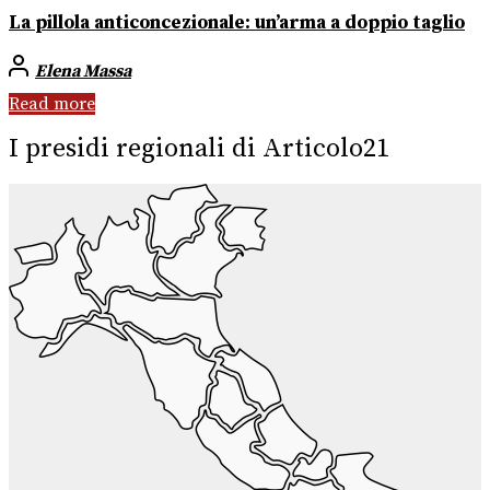
La pillola anticoncezionale: un’arma a doppio taglio
Elena Massa
Read more
I presidi regionali di Articolo21