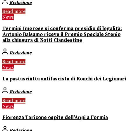
Redazione
Read more
News
Termini Imerese si conferma presidio di legalità:
Antonio Balsamo riceve il Premio Speciale Stenio
alla chiusura di Notti Clandestine
Redazione
Read more
News
La pastasciutta antifascista di Ronchi dei Legionari
Redazione
Read more
News
Fiorenza Taricone ospite dell’Anpi a Formia
Redazione