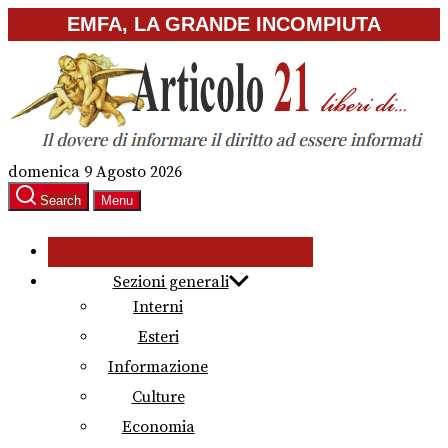
Skip
EMFA, LA GRANDE INCOMPIUTA
to
the
content
domenica 9 Agosto 2026
Search
Menu
Sezioni generali
Interni
Esteri
Informazione
Culture
Economia