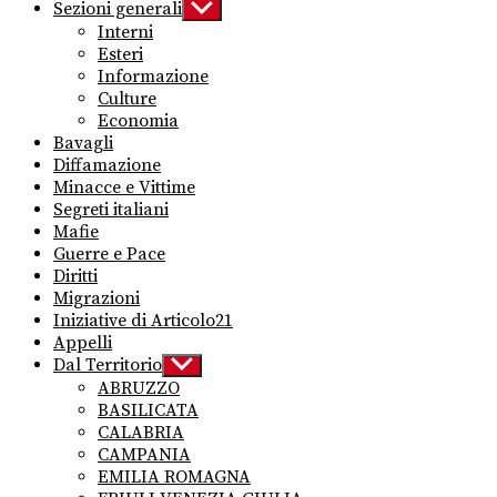
Sezioni generali
Show
sub
Interni
menu
Esteri
Informazione
Culture
Economia
Bavagli
Diffamazione
Minacce e Vittime
Segreti italiani
Mafie
Guerre e Pace
Diritti
Migrazioni
Iniziative di Articolo21
Appelli
Dal Territorio
Show
sub
ABRUZZO
menu
BASILICATA
CALABRIA
CAMPANIA
EMILIA ROMAGNA