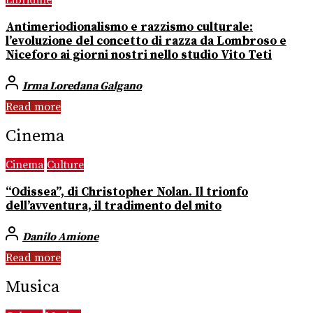
Libridine
Antimeriodionalismo e razzismo culturale:
l’evoluzione del concetto di razza da Lombroso e
Niceforo ai giorni nostri nello studio Vito Teti
Irma Loredana Galgano
Read more
Cinema
Cinema
Culture
“Odissea”, di Christopher Nolan. Il trionfo
dell’avventura, il tradimento del mito
Danilo Amione
Read more
Musica