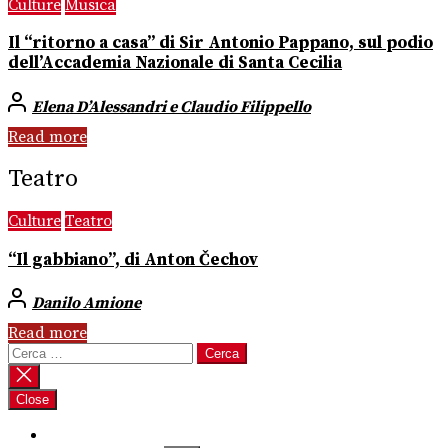
Culture
Musica
Il “ritorno a casa” di Sir Antonio Pappano, sul podio
dell’Accademia Nazionale di Santa Cecilia
Elena D’Alessandri e Claudio Filippello
Read more
Teatro
Culture
Teatro
“Il gabbiano”, di Anton Čechov
Danilo Amione
Read more
Ricerca
per:
Close