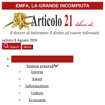
Skip
EMFA, LA GRANDE INCOMPIUTA
to
the
content
sabato 8 Agosto 2026
Search
Menu
Sezioni generali
Interni
Esteri
Informazione
Culture
Economia