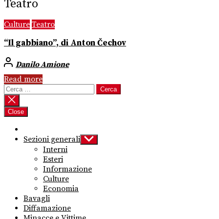
Teatro
Culture
Teatro
“Il gabbiano”, di Anton Čechov
Danilo Amione
Read more
Ricerca
per:
Close
Sezioni generali
Show
sub
Interni
menu
Esteri
Informazione
Culture
Economia
Bavagli
Diffamazione
Minacce e Vittime