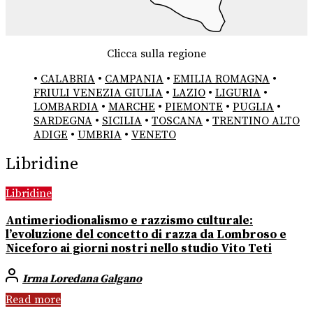
Clicca sulla regione
•
CALABRIA
•
CAMPANIA
•
EMILIA ROMAGNA
•
FRIULI VENEZIA GIULIA
•
LAZIO
•
LIGURIA
•
LOMBARDIA
•
MARCHE
•
PIEMONTE
•
PUGLIA
•
SARDEGNA
•
SICILIA
•
TOSCANA
•
TRENTINO ALTO
ADIGE
•
UMBRIA
•
VENETO
Libridine
Libridine
Antimeriodionalismo e razzismo culturale:
l’evoluzione del concetto di razza da Lombroso e
Niceforo ai giorni nostri nello studio Vito Teti
Irma Loredana Galgano
Read more