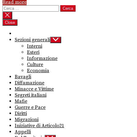
Read more
Ricerca
per:
Close
Sezioni generali
Show
sub
Interni
menu
Esteri
Informazione
Culture
Economia
Bavagli
Diffamazione
Minacce e Vittime
Segreti italiani
Mafie
Guerre e Pace
Diritti
Migrazioni
Iniziative di Articolo21
Appelli