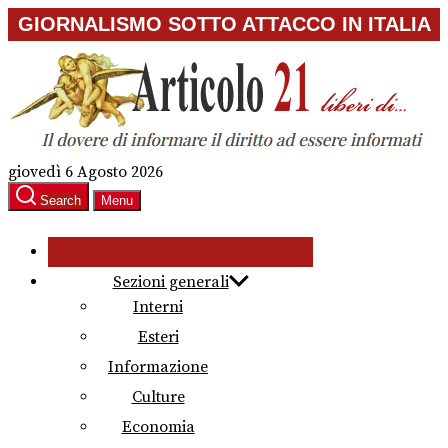
Skip
GIORNALISMO SOTTO ATTACCO IN ITALIA
to
the
content
giovedì 6 Agosto 2026
Search
Menu
Sezioni generali
Interni
Esteri
Informazione
Culture
Economia