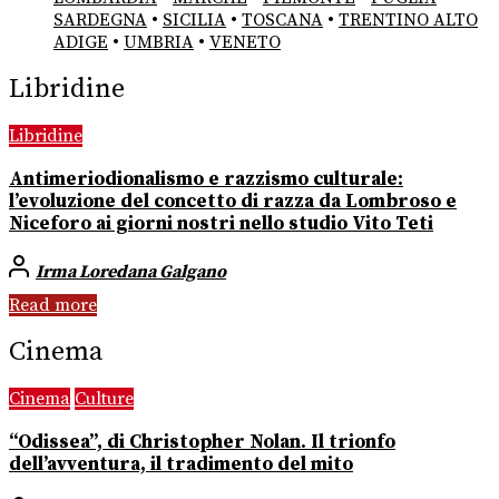
SARDEGNA
•
SICILIA
•
TOSCANA
•
TRENTINO ALTO
ADIGE
•
UMBRIA
•
VENETO
Libridine
Libridine
Antimeriodionalismo e razzismo culturale:
l’evoluzione del concetto di razza da Lombroso e
Niceforo ai giorni nostri nello studio Vito Teti
Irma Loredana Galgano
Read more
Cinema
Cinema
Culture
“Odissea”, di Christopher Nolan. Il trionfo
dell’avventura, il tradimento del mito