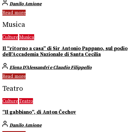
Danilo Amione
Read more
Musica
Culture
Musica
Il “ritorno a casa” di Sir Antonio Pappano, sul podio
dell’Accademia Nazionale di Santa Cecilia
Elena D’Alessandri e Claudio Filippello
Read more
Teatro
Culture
Teatro
“Il gabbiano”, di Anton Čechov
Danilo Amione