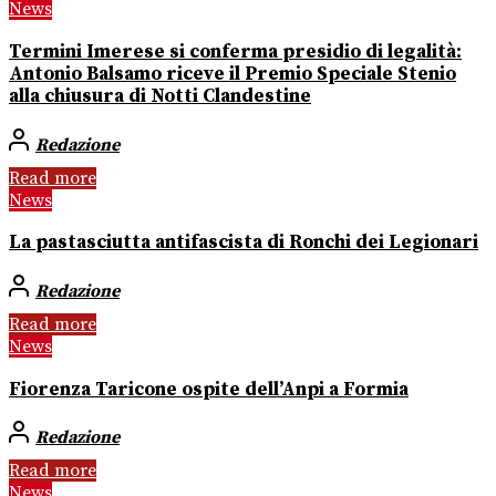
News
Termini Imerese si conferma presidio di legalità:
Antonio Balsamo riceve il Premio Speciale Stenio
alla chiusura di Notti Clandestine
Redazione
Read more
News
La pastasciutta antifascista di Ronchi dei Legionari
Redazione
Read more
News
Fiorenza Taricone ospite dell’Anpi a Formia
Redazione
Read more
News