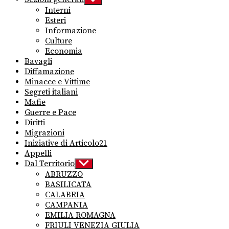
sub
Interni
menu
Esteri
Informazione
Culture
Economia
Bavagli
Diffamazione
Minacce e Vittime
Segreti italiani
Mafie
Guerre e Pace
Diritti
Migrazioni
Iniziative di Articolo21
Appelli
Dal Territorio
Show
sub
ABRUZZO
menu
BASILICATA
CALABRIA
CAMPANIA
EMILIA ROMAGNA
FRIULI VENEZIA GIULIA