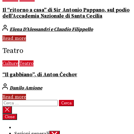
Il “ritorno a casa” di Sir Antonio Pappano, sul podio
dell’Accademia Nazionale di Santa Cecilia
Elena D’Alessandri e Claudio Filippello
Read more
Teatro
Culture
Teatro
“Il gabbiano”, di Anton Čechov
Danilo Amione
Read more
Ricerca
per:
Close
Sezioni generali
Show