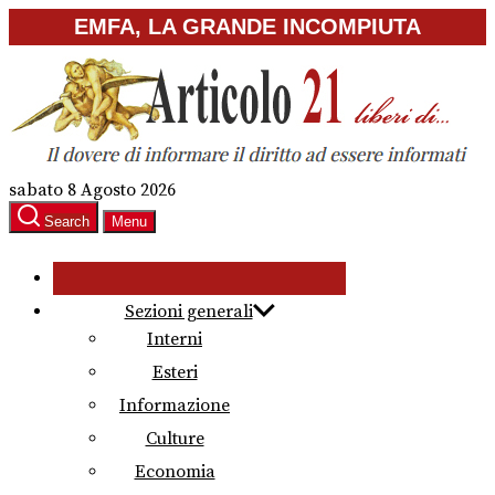
Skip
EMFA, LA GRANDE INCOMPIUTA
to
the
content
sabato 8 Agosto 2026
Search
Menu
Sezioni generali
Interni
Esteri
Informazione
Culture
Economia