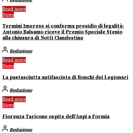
Read more
News
Termini Imerese si conferma presidio di legalità:
Antonio Balsamo riceve il Premio Speciale Stenio
alla chiusura di Notti Clandestine
Redazione
Read more
News
La pastasciutta antifascista di Ronchi dei Legionari
Redazione
Read more
News
Fiorenza Taricone ospite dell’Anpi a Formia
Redazione