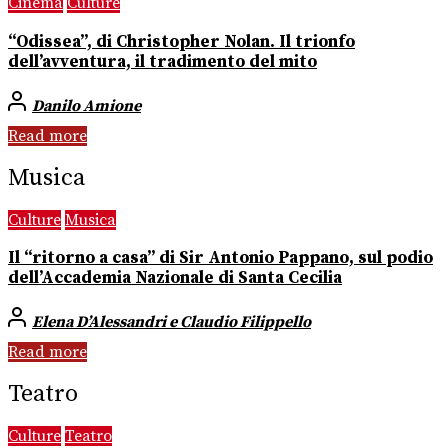
Cinema
Culture
“Odissea”, di Christopher Nolan. Il trionfo
dell’avventura, il tradimento del mito
Danilo Amione
Read more
Musica
Culture
Musica
Il “ritorno a casa” di Sir Antonio Pappano, sul podio
dell’Accademia Nazionale di Santa Cecilia
Elena D’Alessandri e Claudio Filippello
Read more
Teatro
Culture
Teatro