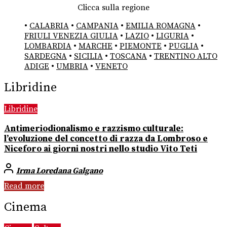
Clicca sulla regione
•
CALABRIA
•
CAMPANIA
•
EMILIA ROMAGNA
•
FRIULI VENEZIA GIULIA
•
LAZIO
•
LIGURIA
•
LOMBARDIA
•
MARCHE
•
PIEMONTE
•
PUGLIA
•
SARDEGNA
•
SICILIA
•
TOSCANA
•
TRENTINO ALTO
ADIGE
•
UMBRIA
•
VENETO
Libridine
Libridine
Antimeriodionalismo e razzismo culturale:
l’evoluzione del concetto di razza da Lombroso e
Niceforo ai giorni nostri nello studio Vito Teti
Irma Loredana Galgano
Read more
Cinema