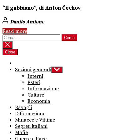
“Il gabbiano”, di Anton Čechov
Danilo Amione
Read more
Ricerca
per:
Close
Sezioni generali
Show
sub
Interni
menu
Esteri
Informazione
Culture
Economia
Bavagli
Diffamazione
Minacce e Vittime
Segreti italiani
Mafie
Guerre e Pace