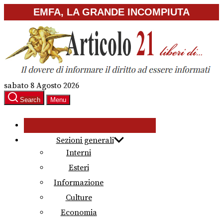
Skip
EMFA, LA GRANDE INCOMPIUTA
to
the
content
sabato 8 Agosto 2026
Search
Menu
Sezioni generali
Interni
Esteri
Informazione
Culture
Economia