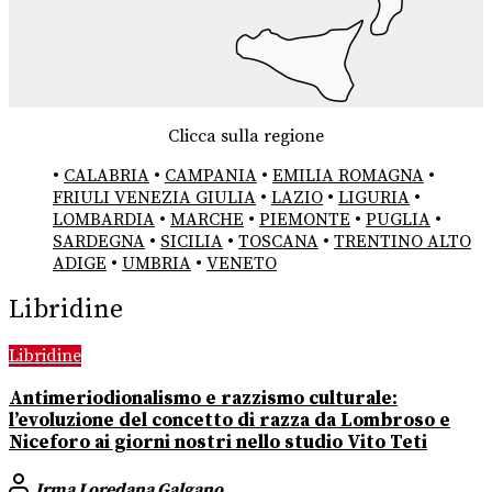
Clicca sulla regione
•
CALABRIA
•
CAMPANIA
•
EMILIA ROMAGNA
•
FRIULI VENEZIA GIULIA
•
LAZIO
•
LIGURIA
•
LOMBARDIA
•
MARCHE
•
PIEMONTE
•
PUGLIA
•
SARDEGNA
•
SICILIA
•
TOSCANA
•
TRENTINO ALTO
ADIGE
•
UMBRIA
•
VENETO
Libridine
Libridine
Antimeriodionalismo e razzismo culturale:
l’evoluzione del concetto di razza da Lombroso e
Niceforo ai giorni nostri nello studio Vito Teti
Irma Loredana Galgano