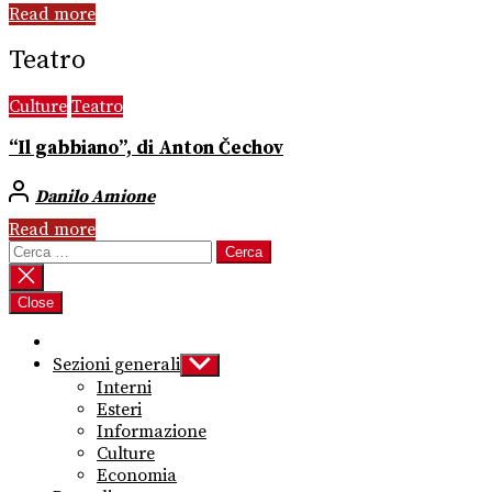
Read more
Teatro
Culture
Teatro
“Il gabbiano”, di Anton Čechov
Danilo Amione
Read more
Ricerca
per:
Close
Sezioni generali
Show
sub
Interni
menu
Esteri
Informazione
Culture
Economia