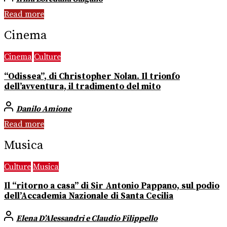
Read more
Cinema
Cinema
Culture
“Odissea”, di Christopher Nolan. Il trionfo
dell’avventura, il tradimento del mito
Danilo Amione
Read more
Musica
Culture
Musica
Il “ritorno a casa” di Sir Antonio Pappano, sul podio
dell’Accademia Nazionale di Santa Cecilia
Elena D’Alessandri e Claudio Filippello