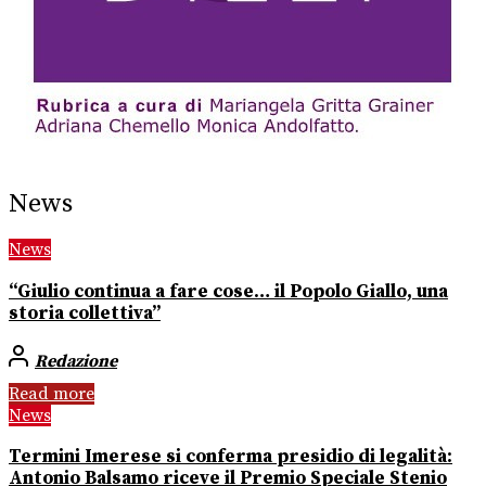
News
News
“Giulio continua a fare cose… il Popolo Giallo, una
storia collettiva”
Redazione
Read more
News
Termini Imerese si conferma presidio di legalità:
Antonio Balsamo riceve il Premio Speciale Stenio