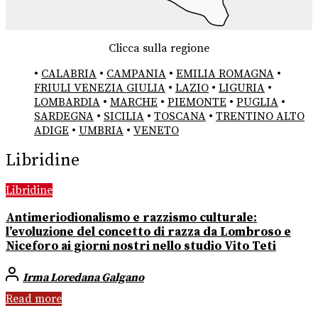
Clicca sulla regione
•
CALABRIA
•
CAMPANIA
•
EMILIA ROMAGNA
•
FRIULI VENEZIA GIULIA
•
LAZIO
•
LIGURIA
•
LOMBARDIA
•
MARCHE
•
PIEMONTE
•
PUGLIA
•
SARDEGNA
•
SICILIA
•
TOSCANA
•
TRENTINO ALTO
ADIGE
•
UMBRIA
•
VENETO
Libridine
Libridine
Antimeriodionalismo e razzismo culturale:
l’evoluzione del concetto di razza da Lombroso e
Niceforo ai giorni nostri nello studio Vito Teti
Irma Loredana Galgano
Read more