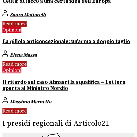
Ceuta: attacco a una certa idea dell’Europa
Sauro Mattarelli
Read more
Opinioni
La pillola anticoncezionale: un’arma a doppio taglio
Elena Massa
Read more
Opinioni
Il ritardo sul caso Almasri la squalifica – Lettera
aperta al Ministro Nordio
Massimo Marnetto
Read more
I presidi regionali di Articolo21