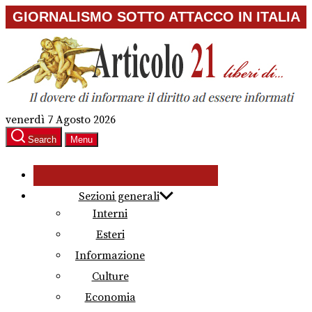
Skip
GIORNALISMO SOTTO ATTACCO IN ITALIA
to
the
content
venerdì 7 Agosto 2026
Search
Menu
Sezioni generali
Interni
Esteri
Informazione
Culture
Economia