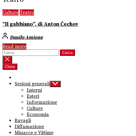
Culture
Teatro
“Il gabbiano”, di Anton Čechov
Danilo Amione
Read more
Ricerca
per:
Close
Sezioni generali
Show
sub
Interni
menu
Esteri
Informazione
Culture
Economia
Bavagli
Diffamazione
Minacce e Vittime