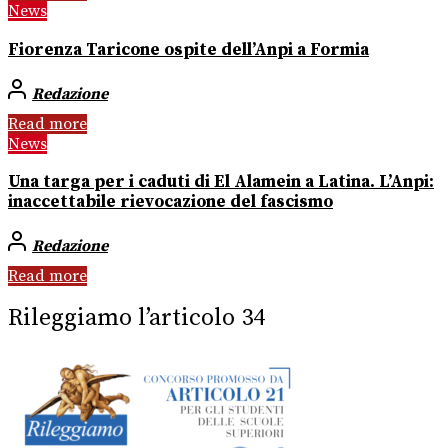
News
Fiorenza Taricone ospite dell’Anpi a Formia
Redazione
Read more
News
Una targa per i caduti di El Alamein a Latina. L’Anpi:
inaccettabile rievocazione del fascismo
Redazione
Read more
Rileggiamo l’articolo 34