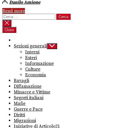
Danilo Amione
Read more
Ricerca
per:
Close
Sezioni generali
Show
sub
Interni
menu
Esteri
Informazione
Culture
Economia
Bavagli
Diffamazione
Minacce e Vittime
Segreti italiani
Mafie
Guerre e Pace
Diritti
Migrazioni
Iniziative di Articolo21