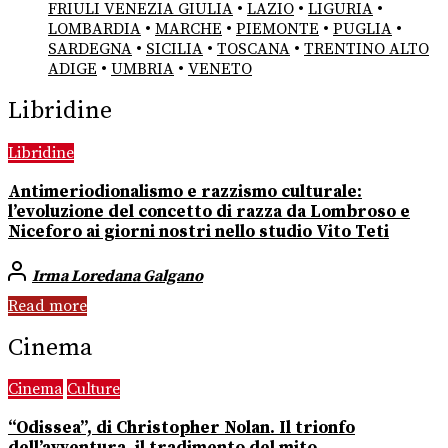
FRIULI VENEZIA GIULIA
•
LAZIO
•
LIGURIA
•
LOMBARDIA
•
MARCHE
•
PIEMONTE
•
PUGLIA
•
SARDEGNA
•
SICILIA
•
TOSCANA
•
TRENTINO ALTO
ADIGE
•
UMBRIA
•
VENETO
Libridine
Libridine
Antimeriodionalismo e razzismo culturale:
l’evoluzione del concetto di razza da Lombroso e
Niceforo ai giorni nostri nello studio Vito Teti
Irma Loredana Galgano
Read more
Cinema
Cinema
Culture
“Odissea”, di Christopher Nolan. Il trionfo