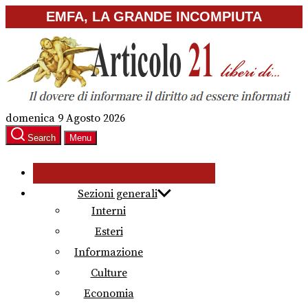
Skip
EMFA, LA GRANDE INCOMPIUTA
to
the
content
domenica 9 Agosto 2026
Search
Menu
Sezioni generali
Interni
Esteri
Informazione
Culture
Economia