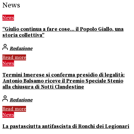
News
News
“Giulio continua a fare cose… il Popolo Giallo, una
storia collettiva”
Redazione
Read more
News
Termini Imerese si conferma presidio di legalità:
Antonio Balsamo riceve il Premio Speciale Stenio
alla chiusura di Notti Clandestine
Redazione
Read more
News
La pastasciutta antifascista di Ronchi dei Legionari