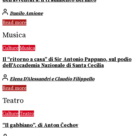
dell’avventura, il tradimento del mito
Danilo Amione
Read more
Musica
Culture
Musica
Il “ritorno a casa” di Sir Antonio Pappano, sul podio
dell’Accademia Nazionale di Santa Cecilia
Elena D’Alessandri e Claudio Filippello
Read more
Teatro
Culture
Teatro
“Il gabbiano”, di Anton Čechov