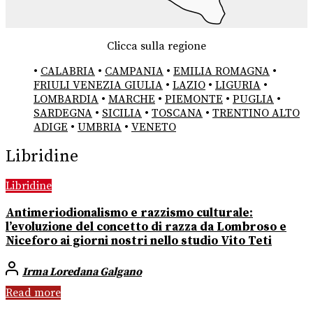
Clicca sulla regione
•
CALABRIA
•
CAMPANIA
•
EMILIA ROMAGNA
•
FRIULI VENEZIA GIULIA
•
LAZIO
•
LIGURIA
•
LOMBARDIA
•
MARCHE
•
PIEMONTE
•
PUGLIA
•
SARDEGNA
•
SICILIA
•
TOSCANA
•
TRENTINO ALTO
ADIGE
•
UMBRIA
•
VENETO
Libridine
Libridine
Antimeriodionalismo e razzismo culturale:
l’evoluzione del concetto di razza da Lombroso e
Niceforo ai giorni nostri nello studio Vito Teti
Irma Loredana Galgano
Read more