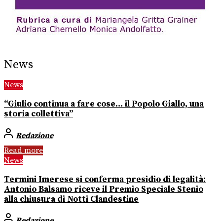
News
News
“Giulio continua a fare cose… il Popolo Giallo, una
storia collettiva”
Redazione
Read more
News
Termini Imerese si conferma presidio di legalità:
Antonio Balsamo riceve il Premio Speciale Stenio
alla chiusura di Notti Clandestine
Redazione