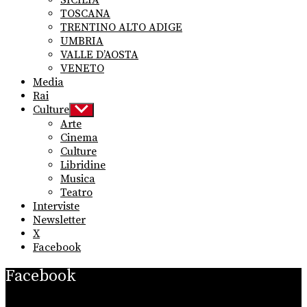
SICILIA
TOSCANA
TRENTINO ALTO ADIGE
UMBRIA
VALLE D’AOSTA
VENETO
Media
Rai
Culture
Show
sub
Arte
menu
Cinema
Culture
Libridine
Musica
Teatro
Interviste
Newsletter
X
Facebook
Facebook