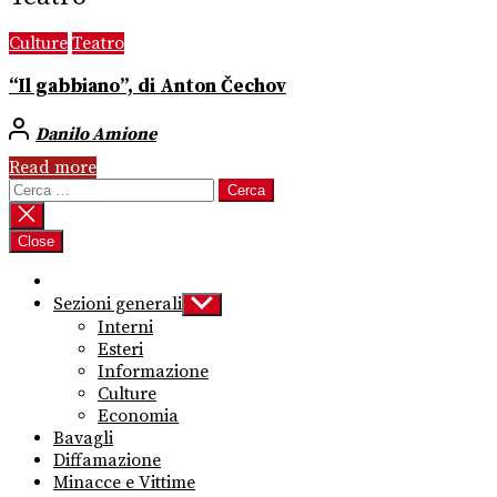
Culture
Teatro
“Il gabbiano”, di Anton Čechov
Danilo Amione
Read more
Ricerca
per:
Close
Sezioni generali
Show
sub
Interni
menu
Esteri
Informazione
Culture
Economia
Bavagli
Diffamazione
Minacce e Vittime