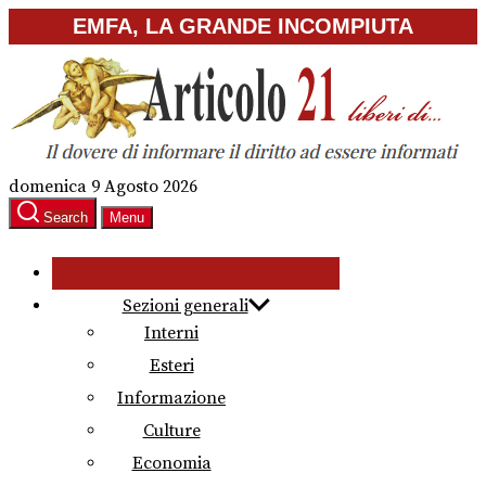
Skip
EMFA, LA GRANDE INCOMPIUTA
to
the
content
domenica 9 Agosto 2026
Search
Menu
Sezioni generali
Interni
Esteri
Informazione
Culture
Economia