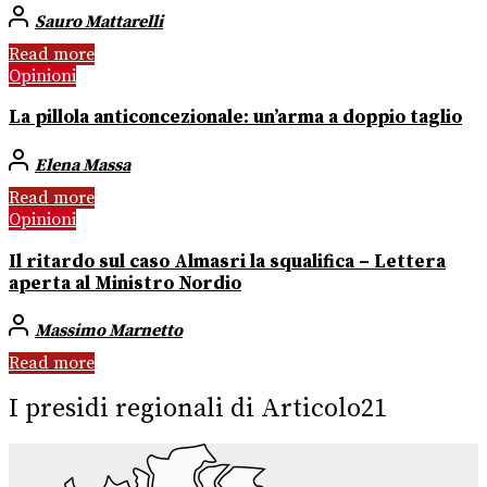
Sauro Mattarelli
Read more
Opinioni
La pillola anticoncezionale: un’arma a doppio taglio
Elena Massa
Read more
Opinioni
Il ritardo sul caso Almasri la squalifica – Lettera
aperta al Ministro Nordio
Massimo Marnetto
Read more
I presidi regionali di Articolo21