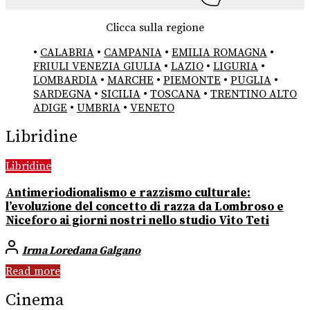
Clicca sulla regione
•
CALABRIA
•
CAMPANIA
•
EMILIA ROMAGNA
•
FRIULI VENEZIA GIULIA
•
LAZIO
•
LIGURIA
•
LOMBARDIA
•
MARCHE
•
PIEMONTE
•
PUGLIA
•
SARDEGNA
•
SICILIA
•
TOSCANA
•
TRENTINO ALTO
ADIGE
•
UMBRIA
•
VENETO
Libridine
Libridine
Antimeriodionalismo e razzismo culturale:
l’evoluzione del concetto di razza da Lombroso e
Niceforo ai giorni nostri nello studio Vito Teti
Irma Loredana Galgano
Read more
Cinema