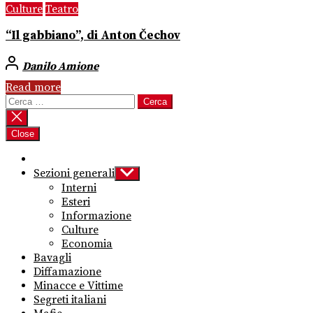
Culture
Teatro
“Il gabbiano”, di Anton Čechov
Danilo Amione
Read more
Ricerca
per:
Close
Sezioni generali
Show
sub
Interni
menu
Esteri
Informazione
Culture
Economia
Bavagli
Diffamazione
Minacce e Vittime
Segreti italiani