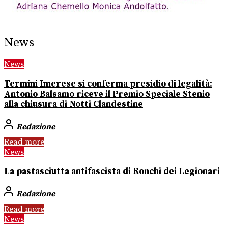
News
News
Termini Imerese si conferma presidio di legalità:
Antonio Balsamo riceve il Premio Speciale Stenio
alla chiusura di Notti Clandestine
Redazione
Read more
News
La pastasciutta antifascista di Ronchi dei Legionari
Redazione
Read more
News