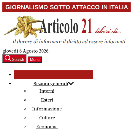
Skip
GIORNALISMO SOTTO ATTACCO IN ITALIA
to
the
content
giovedì 6 Agosto 2026
Search
Menu
Sezioni generali
Interni
Esteri
Informazione
Culture
Economia