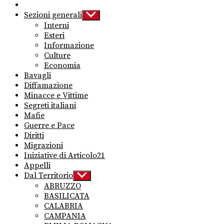
Sezioni generali
Show
sub
Interni
menu
Esteri
Informazione
Culture
Economia
Bavagli
Diffamazione
Minacce e Vittime
Segreti italiani
Mafie
Guerre e Pace
Diritti
Migrazioni
Iniziative di Articolo21
Appelli
Dal Territorio
Show
sub
ABRUZZO
menu
BASILICATA
CALABRIA
CAMPANIA