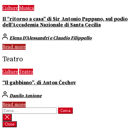
Culture
Musica
Il “ritorno a casa” di Sir Antonio Pappano, sul podio
dell’Accademia Nazionale di Santa Cecilia
Elena D’Alessandri e Claudio Filippello
Read more
Teatro
Culture
Teatro
“Il gabbiano”, di Anton Čechov
Danilo Amione
Read more
Ricerca
per:
Close