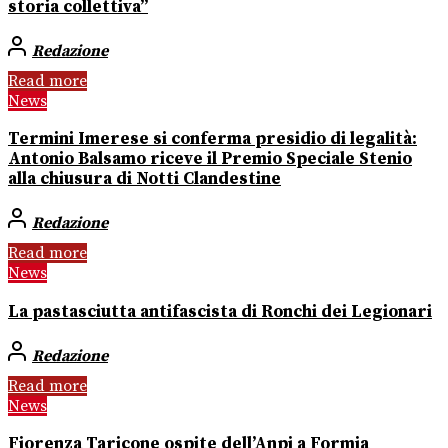
storia collettiva”
Redazione
Read more
News
Termini Imerese si conferma presidio di legalità:
Antonio Balsamo riceve il Premio Speciale Stenio
alla chiusura di Notti Clandestine
Redazione
Read more
News
La pastasciutta antifascista di Ronchi dei Legionari
Redazione
Read more
News
Fiorenza Taricone ospite dell’Anpi a Formia