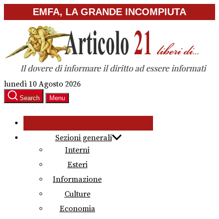
Skip
EMFA, LA GRANDE INCOMPIUTA
to
the
content
lunedì 10 Agosto 2026
Search
Menu
Sezioni generali
Interni
Esteri
Informazione
Culture
Economia