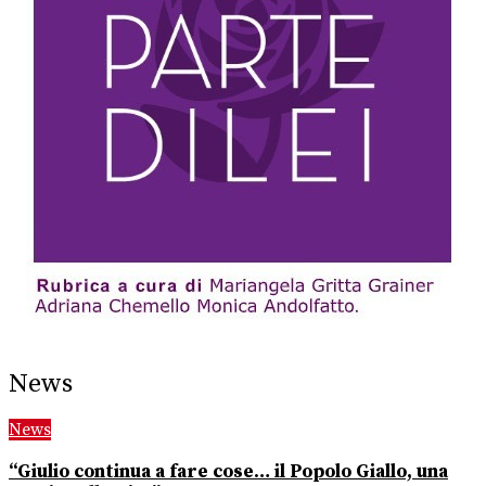
News
News
“Giulio continua a fare cose… il Popolo Giallo, una