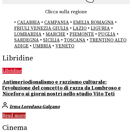
Clicca sulla regione
•
CALABRIA
•
CAMPANIA
•
EMILIA ROMAGNA
•
FRIULI VENEZIA GIULIA
•
LAZIO
•
LIGURIA
•
LOMBARDIA
•
MARCHE
•
PIEMONTE
•
PUGLIA
•
SARDEGNA
•
SICILIA
•
TOSCANA
•
TRENTINO ALTO
ADIGE
•
UMBRIA
•
VENETO
Libridine
Libridine
Antimeriodionalismo e razzismo culturale:
l’evoluzione del concetto di razza da Lombroso e
Niceforo ai giorni nostri nello studio Vito Teti
Irma Loredana Galgano
Read more
Cinema