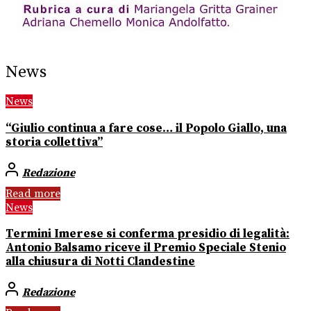
News
News
“Giulio continua a fare cose… il Popolo Giallo, una
storia collettiva”
Redazione
Read more
News
Termini Imerese si conferma presidio di legalità:
Antonio Balsamo riceve il Premio Speciale Stenio
alla chiusura di Notti Clandestine
Redazione