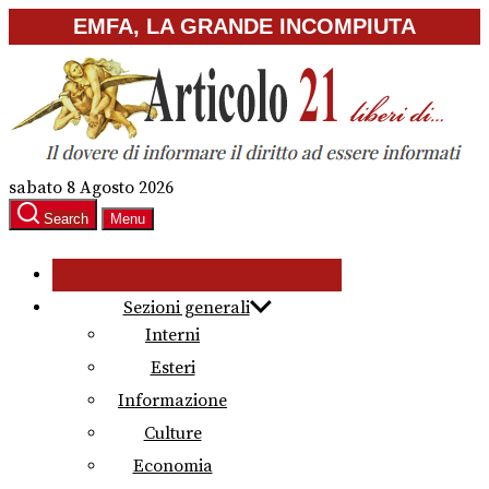
Skip
EMFA, LA GRANDE INCOMPIUTA
to
the
content
sabato 8 Agosto 2026
Search
Menu
Sezioni generali
Interni
Esteri
Informazione
Culture
Economia