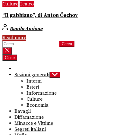
Culture
Teatro
“Il gabbiano”, di Anton Čechov
Danilo Amione
Read more
Ricerca
per:
Close
Sezioni generali
Show
sub
Interni
menu
Esteri
Informazione
Culture
Economia
Bavagli
Diffamazione
Minacce e Vittime
Segreti italiani