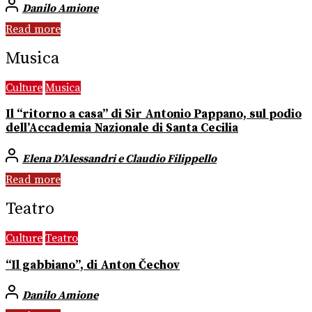
Danilo Amione
Read more
Musica
Culture
Musica
Il “ritorno a casa” di Sir Antonio Pappano, sul podio
dell’Accademia Nazionale di Santa Cecilia
Elena D’Alessandri e Claudio Filippello
Read more
Teatro
Culture
Teatro
“Il gabbiano”, di Anton Čechov
Danilo Amione