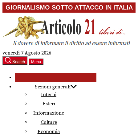
Skip
GIORNALISMO SOTTO ATTACCO IN ITALIA
to
the
content
venerdì 7 Agosto 2026
Search
Menu
Sezioni generali
Interni
Esteri
Informazione
Culture
Economia