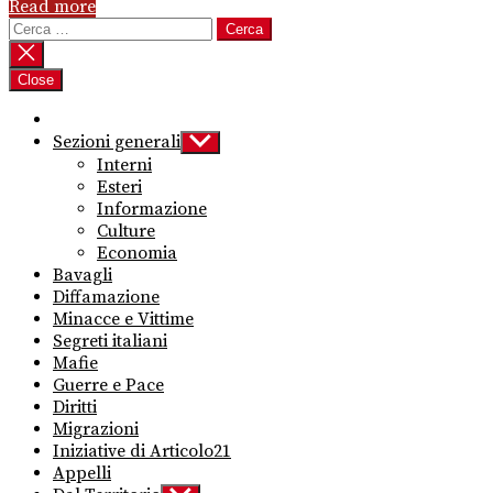
Read more
Ricerca
per:
Close
Sezioni generali
Show
sub
Interni
menu
Esteri
Informazione
Culture
Economia
Bavagli
Diffamazione
Minacce e Vittime
Segreti italiani
Mafie
Guerre e Pace
Diritti
Migrazioni
Iniziative di Articolo21
Appelli