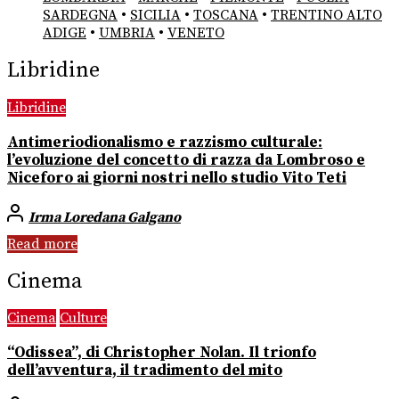
SARDEGNA
•
SICILIA
•
TOSCANA
•
TRENTINO ALTO
ADIGE
•
UMBRIA
•
VENETO
Libridine
Libridine
Antimeriodionalismo e razzismo culturale:
l’evoluzione del concetto di razza da Lombroso e
Niceforo ai giorni nostri nello studio Vito Teti
Irma Loredana Galgano
Read more
Cinema
Cinema
Culture
“Odissea”, di Christopher Nolan. Il trionfo
dell’avventura, il tradimento del mito