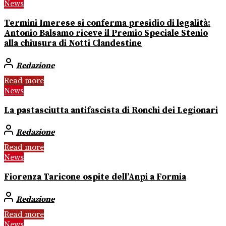
News
Termini Imerese si conferma presidio di legalità:
Antonio Balsamo riceve il Premio Speciale Stenio
alla chiusura di Notti Clandestine
Redazione
Read more
News
La pastasciutta antifascista di Ronchi dei Legionari
Redazione
Read more
News
Fiorenza Taricone ospite dell’Anpi a Formia
Redazione
Read more
News