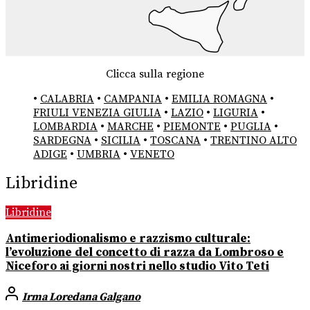
Clicca sulla regione
•
CALABRIA
•
CAMPANIA
•
EMILIA ROMAGNA
•
FRIULI VENEZIA GIULIA
•
LAZIO
•
LIGURIA
•
LOMBARDIA
•
MARCHE
•
PIEMONTE
•
PUGLIA
•
SARDEGNA
•
SICILIA
•
TOSCANA
•
TRENTINO ALTO
ADIGE
•
UMBRIA
•
VENETO
Libridine
Libridine
Antimeriodionalismo e razzismo culturale:
l’evoluzione del concetto di razza da Lombroso e
Niceforo ai giorni nostri nello studio Vito Teti
Irma Loredana Galgano