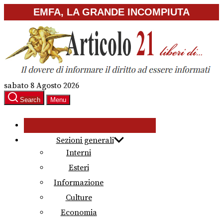
Skip
EMFA, LA GRANDE INCOMPIUTA
to
the
content
sabato 8 Agosto 2026
Search
Menu
Sezioni generali
Interni
Esteri
Informazione
Culture
Economia