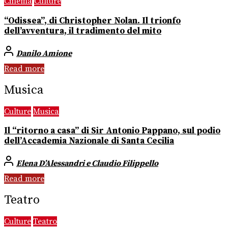
Cinema
Culture
“Odissea”, di Christopher Nolan. Il trionfo
dell’avventura, il tradimento del mito
Danilo Amione
Read more
Musica
Culture
Musica
Il “ritorno a casa” di Sir Antonio Pappano, sul podio
dell’Accademia Nazionale di Santa Cecilia
Elena D’Alessandri e Claudio Filippello
Read more
Teatro
Culture
Teatro