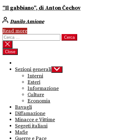
“Il gabbiano”, di Anton Čechov
Danilo Amione
Read more
Ricerca
per:
Close
Sezioni generali
Show
sub
Interni
menu
Esteri
Informazione
Culture
Economia
Bavagli
Diffamazione
Minacce e Vittime
Segreti italiani
Mafie
Guerre e Pace