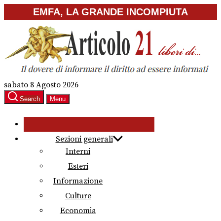
Skip
EMFA, LA GRANDE INCOMPIUTA
to
the
content
sabato 8 Agosto 2026
Search
Menu
Sezioni generali
Interni
Esteri
Informazione
Culture
Economia