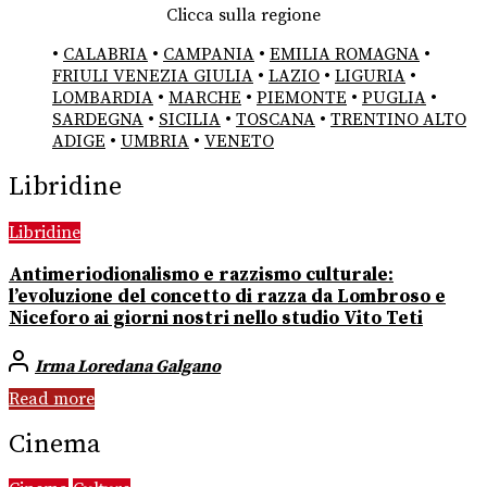
Clicca sulla regione
•
CALABRIA
•
CAMPANIA
•
EMILIA ROMAGNA
•
FRIULI VENEZIA GIULIA
•
LAZIO
•
LIGURIA
•
LOMBARDIA
•
MARCHE
•
PIEMONTE
•
PUGLIA
•
SARDEGNA
•
SICILIA
•
TOSCANA
•
TRENTINO ALTO
ADIGE
•
UMBRIA
•
VENETO
Libridine
Libridine
Antimeriodionalismo e razzismo culturale:
l’evoluzione del concetto di razza da Lombroso e
Niceforo ai giorni nostri nello studio Vito Teti
Irma Loredana Galgano
Read more
Cinema