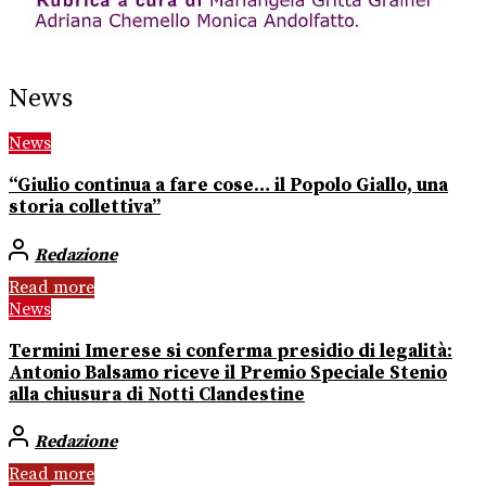
News
News
“Giulio continua a fare cose… il Popolo Giallo, una
storia collettiva”
Redazione
Read more
News
Termini Imerese si conferma presidio di legalità:
Antonio Balsamo riceve il Premio Speciale Stenio
alla chiusura di Notti Clandestine
Redazione
Read more