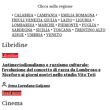
Clicca sulla regione
•
CALABRIA
•
CAMPANIA
•
EMILIA ROMAGNA
•
FRIULI VENEZIA GIULIA
•
LAZIO
•
LIGURIA
•
LOMBARDIA
•
MARCHE
•
PIEMONTE
•
PUGLIA
•
SARDEGNA
•
SICILIA
•
TOSCANA
•
TRENTINO ALTO
ADIGE
•
UMBRIA
•
VENETO
Libridine
Libridine
Antimeriodionalismo e razzismo culturale:
l’evoluzione del concetto di razza da Lombroso e
Niceforo ai giorni nostri nello studio Vito Teti
Irma Loredana Galgano
Read more
Cinema