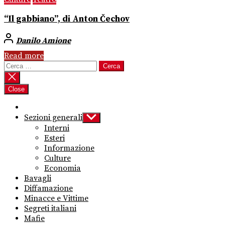
“Il gabbiano”, di Anton Čechov
Danilo Amione
Read more
Ricerca
per:
Close
Sezioni generali
Show
sub
Interni
menu
Esteri
Informazione
Culture
Economia
Bavagli
Diffamazione
Minacce e Vittime
Segreti italiani
Mafie