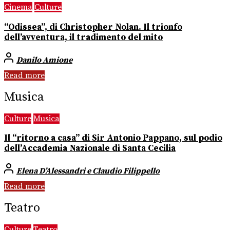
Cinema
Culture
“Odissea”, di Christopher Nolan. Il trionfo
dell’avventura, il tradimento del mito
Danilo Amione
Read more
Musica
Culture
Musica
Il “ritorno a casa” di Sir Antonio Pappano, sul podio
dell’Accademia Nazionale di Santa Cecilia
Elena D’Alessandri e Claudio Filippello
Read more
Teatro
Culture
Teatro