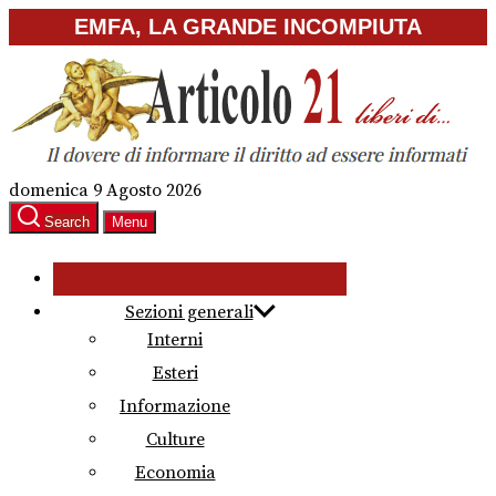
Skip
EMFA, LA GRANDE INCOMPIUTA
to
the
content
domenica 9 Agosto 2026
Search
Menu
Sezioni generali
Interni
Esteri
Informazione
Culture
Economia