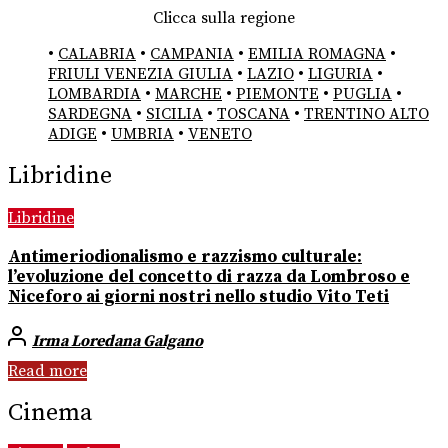
Clicca sulla regione
•
CALABRIA
•
CAMPANIA
•
EMILIA ROMAGNA
•
FRIULI VENEZIA GIULIA
•
LAZIO
•
LIGURIA
•
LOMBARDIA
•
MARCHE
•
PIEMONTE
•
PUGLIA
•
SARDEGNA
•
SICILIA
•
TOSCANA
•
TRENTINO ALTO
ADIGE
•
UMBRIA
•
VENETO
Libridine
Libridine
Antimeriodionalismo e razzismo culturale:
l’evoluzione del concetto di razza da Lombroso e
Niceforo ai giorni nostri nello studio Vito Teti
Irma Loredana Galgano
Read more
Cinema