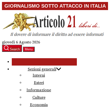
Skip
GIORNALISMO SOTTO ATTACCO IN ITALIA
to
the
content
giovedì 6 Agosto 2026
Search
Menu
Sezioni generali
Interni
Esteri
Informazione
Culture
Economia