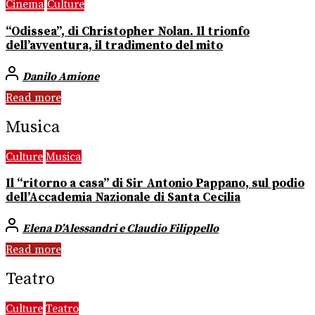
Cinema
Culture
“Odissea”, di Christopher Nolan. Il trionfo
dell’avventura, il tradimento del mito
Danilo Amione
Read more
Musica
Culture
Musica
Il “ritorno a casa” di Sir Antonio Pappano, sul podio
dell’Accademia Nazionale di Santa Cecilia
Elena D’Alessandri e Claudio Filippello
Read more
Teatro
Culture
Teatro