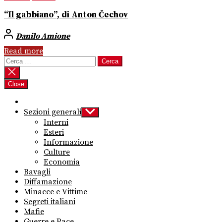
“Il gabbiano”, di Anton Čechov
Danilo Amione
Read more
Ricerca
per:
Close
Sezioni generali
Show
sub
Interni
menu
Esteri
Informazione
Culture
Economia
Bavagli
Diffamazione
Minacce e Vittime
Segreti italiani
Mafie
Guerre e Pace