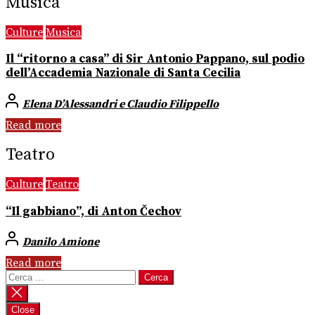
Musica
Culture
Musica
Il “ritorno a casa” di Sir Antonio Pappano, sul podio
dell’Accademia Nazionale di Santa Cecilia
Elena D’Alessandri e Claudio Filippello
Read more
Teatro
Culture
Teatro
“Il gabbiano”, di Anton Čechov
Danilo Amione
Read more
Ricerca
per:
Close