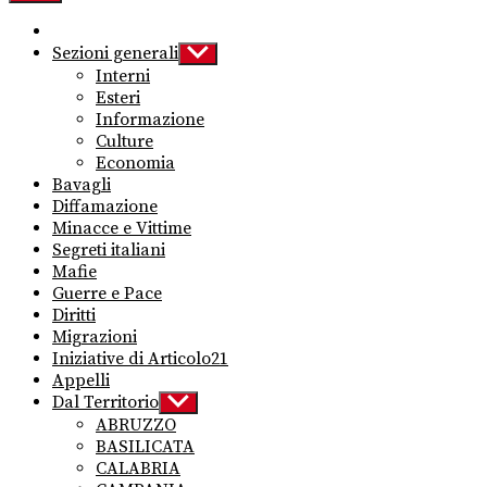
Sezioni generali
Show
sub
Interni
menu
Esteri
Informazione
Culture
Economia
Bavagli
Diffamazione
Minacce e Vittime
Segreti italiani
Mafie
Guerre e Pace
Diritti
Migrazioni
Iniziative di Articolo21
Appelli
Dal Territorio
Show
sub
ABRUZZO
menu
BASILICATA
CALABRIA