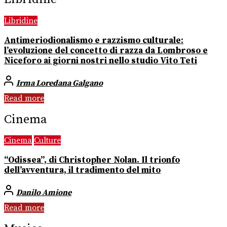
Libridine
Antimeriodionalismo e razzismo culturale:
l’evoluzione del concetto di razza da Lombroso e
Niceforo ai giorni nostri nello studio Vito Teti
Irma Loredana Galgano
Read more
Cinema
Cinema
Culture
“Odissea”, di Christopher Nolan. Il trionfo
dell’avventura, il tradimento del mito
Danilo Amione
Read more