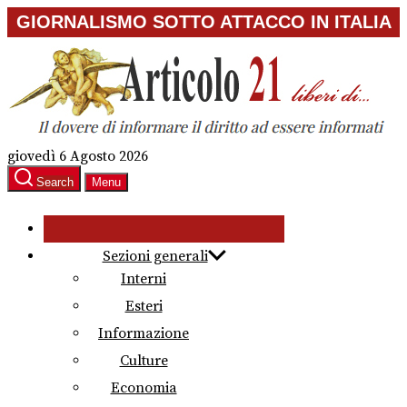
Skip
GIORNALISMO SOTTO ATTACCO IN ITALIA
to
the
content
giovedì 6 Agosto 2026
Search
Menu
Sezioni generali
Interni
Esteri
Informazione
Culture
Economia