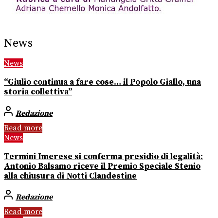
News
News
“Giulio continua a fare cose… il Popolo Giallo, una
storia collettiva”
Redazione
Read more
News
Termini Imerese si conferma presidio di legalità:
Antonio Balsamo riceve il Premio Speciale Stenio
alla chiusura di Notti Clandestine
Redazione
Read more