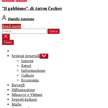
“Il gabbiano”, di Anton Čechov
Danilo Amione
Read more
Ricerca
per:
Close
Sezioni generali
Show
sub
Interni
menu
Esteri
Informazione
Culture
Economia
Bavagli
Diffamazione
Minacce e Vittime
Segreti italiani
Mafie