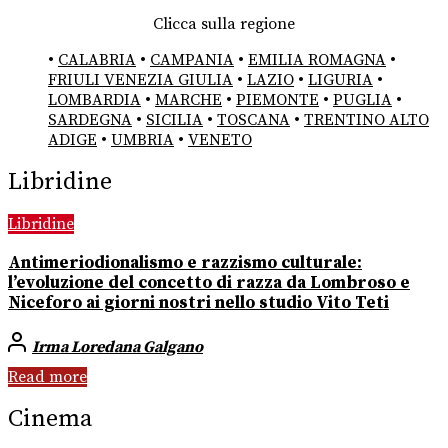
Clicca sulla regione
•
CALABRIA
•
CAMPANIA
•
EMILIA ROMAGNA
•
FRIULI VENEZIA GIULIA
•
LAZIO
•
LIGURIA
•
LOMBARDIA
•
MARCHE
•
PIEMONTE
•
PUGLIA
•
SARDEGNA
•
SICILIA
•
TOSCANA
•
TRENTINO ALTO
ADIGE
•
UMBRIA
•
VENETO
Libridine
Libridine
Antimeriodionalismo e razzismo culturale:
l’evoluzione del concetto di razza da Lombroso e
Niceforo ai giorni nostri nello studio Vito Teti
Irma Loredana Galgano
Read more
Cinema