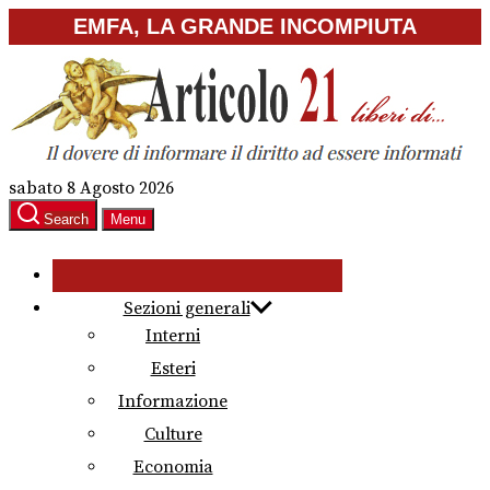
Skip
EMFA, LA GRANDE INCOMPIUTA
to
the
content
sabato 8 Agosto 2026
Search
Menu
Sezioni generali
Interni
Esteri
Informazione
Culture
Economia