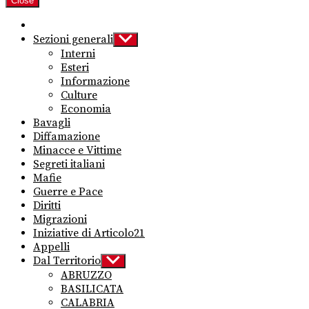
Close
Sezioni generali
Show
sub
Interni
menu
Esteri
Informazione
Culture
Economia
Bavagli
Diffamazione
Minacce e Vittime
Segreti italiani
Mafie
Guerre e Pace
Diritti
Migrazioni
Iniziative di Articolo21
Appelli
Dal Territorio
Show
sub
ABRUZZO
menu
BASILICATA
CALABRIA