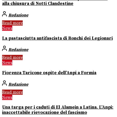
alla chiusura di Notti Clandestine
Redazione
Read more
News
La pastasciutta antifascista di Ronchi dei Legionari
Redazione
Read more
News
Fiorenza Taricone ospite dell’Anpi a Formia
Redazione
Read more
News
Una targa per i caduti di El Alamein a Latina. L’Anpi:
inaccettabile rievocazione del fascismo