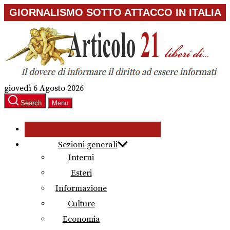
Skip
GIORNALISMO SOTTO ATTACCO IN ITALIA
to
the
content
giovedì 6 Agosto 2026
Search
Menu
Sezioni generali
Interni
Esteri
Informazione
Culture
Economia