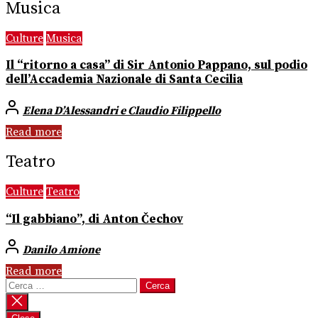
Musica
Culture
Musica
Il “ritorno a casa” di Sir Antonio Pappano, sul podio
dell’Accademia Nazionale di Santa Cecilia
Elena D’Alessandri e Claudio Filippello
Read more
Teatro
Culture
Teatro
“Il gabbiano”, di Anton Čechov
Danilo Amione
Read more
Ricerca
per: