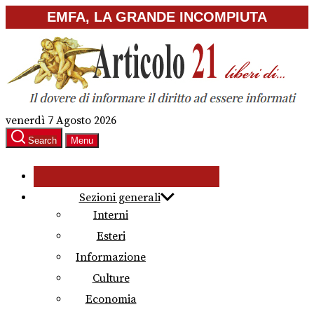
Skip
EMFA, LA GRANDE INCOMPIUTA
to
the
content
venerdì 7 Agosto 2026
Search
Menu
Sezioni generali
Interni
Esteri
Informazione
Culture
Economia