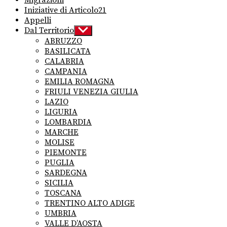
Migrazioni
Iniziative di Articolo21
Appelli
Dal Territorio
Show
sub
ABRUZZO
menu
BASILICATA
CALABRIA
CAMPANIA
EMILIA ROMAGNA
FRIULI VENEZIA GIULIA
LAZIO
LIGURIA
LOMBARDIA
MARCHE
MOLISE
PIEMONTE
PUGLIA
SARDEGNA
SICILIA
TOSCANA
TRENTINO ALTO ADIGE
UMBRIA
VALLE D’AOSTA