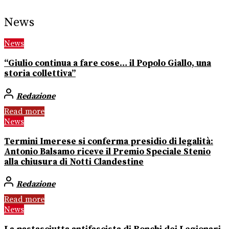
News
News
“Giulio continua a fare cose… il Popolo Giallo, una
storia collettiva”
Redazione
Read more
News
Termini Imerese si conferma presidio di legalità:
Antonio Balsamo riceve il Premio Speciale Stenio
alla chiusura di Notti Clandestine
Redazione
Read more
News