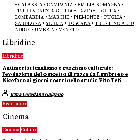
•
CALABRIA
•
CAMPANIA
•
EMILIA ROMAGNA
•
FRIULI VENEZIA GIULIA
•
LAZIO
•
LIGURIA
•
LOMBARDIA
•
MARCHE
•
PIEMONTE
•
PUGLIA
•
SARDEGNA
•
SICILIA
•
TOSCANA
•
TRENTINO ALTO
ADIGE
•
UMBRIA
•
VENETO
Libridine
Libridine
Antimeriodionalismo e razzismo culturale:
l’evoluzione del concetto di razza da Lombroso e
Niceforo ai giorni nostri nello studio Vito Teti
Irma Loredana Galgano
Read more
Cinema
Cinema
Culture