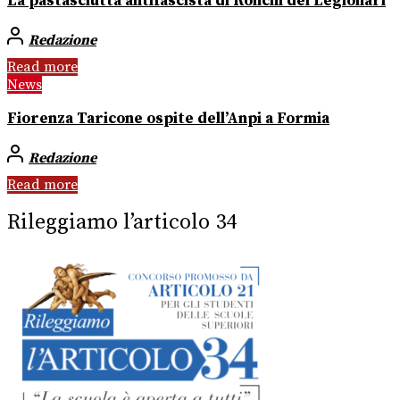
La pastasciutta antifascista di Ronchi dei Legionari
Redazione
Read more
News
Fiorenza Taricone ospite dell’Anpi a Formia
Redazione
Read more
Rileggiamo l’articolo 34