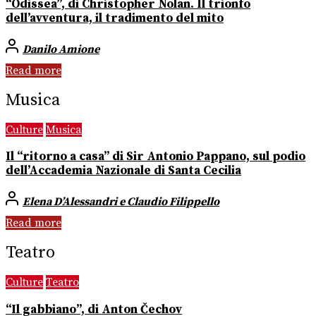
“Odissea”, di Christopher Nolan. Il trionfo
dell’avventura, il tradimento del mito
Danilo Amione
Read more
Musica
Culture
Musica
Il “ritorno a casa” di Sir Antonio Pappano, sul podio
dell’Accademia Nazionale di Santa Cecilia
Elena D’Alessandri e Claudio Filippello
Read more
Teatro
Culture
Teatro
“Il gabbiano”, di Anton Čechov