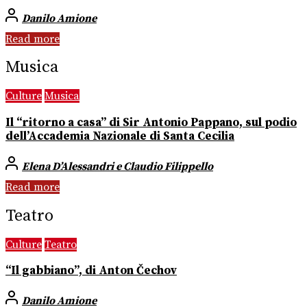
Danilo Amione
Read more
Musica
Culture
Musica
Il “ritorno a casa” di Sir Antonio Pappano, sul podio
dell’Accademia Nazionale di Santa Cecilia
Elena D’Alessandri e Claudio Filippello
Read more
Teatro
Culture
Teatro
“Il gabbiano”, di Anton Čechov
Danilo Amione