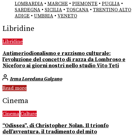
LOMBARDIA
•
MARCHE
•
PIEMONTE
•
PUGLIA
•
SARDEGNA
•
SICILIA
•
TOSCANA
•
TRENTINO ALTO
ADIGE
•
UMBRIA
•
VENETO
Libridine
Libridine
Antimeriodionalismo e razzismo culturale:
l’evoluzione del concetto di razza da Lombroso e
Niceforo ai giorni nostri nello studio Vito Teti
Irma Loredana Galgano
Read more
Cinema
Cinema
Culture
“Odissea”, di Christopher Nolan. Il trionfo
dell’avventura, il tradimento del mito