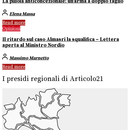
La pillola anticoncezionale: un’arma a doppio taglio
Elena Massa
Read more
Opinioni
Il ritardo sul caso Almasri la squalifica – Lettera
aperta al Ministro Nordio
Massimo Marnetto
Read more
I presidi regionali di Articolo21