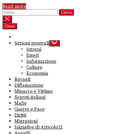
Read more
Ricerca
per:
Close
Sezioni generali
Show
sub
Interni
menu
Esteri
Informazione
Culture
Economia
Bavagli
Diffamazione
Minacce e Vittime
Segreti italiani
Mafie
Guerre e Pace
Diritti
Migrazioni
Iniziative di Articolo21
Appelli