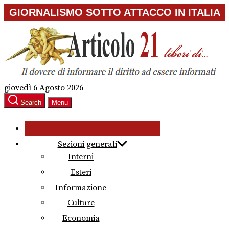
Skip
GIORNALISMO SOTTO ATTACCO IN ITALIA
to
the
content
giovedì 6 Agosto 2026
Search
Menu
Sezioni generali
Interni
Esteri
Informazione
Culture
Economia