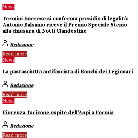
News
Termini Imerese si conferma presidio di legalità:
Antonio Balsamo riceve il Premio Speciale Stenio
alla chiusura di Notti Clandestine
Redazione
Read more
News
La pastasciutta antifascista di Ronchi dei Legionari
Redazione
Read more
News
Fiorenza Taricone ospite dell’Anpi a Formia
Redazione
Read more