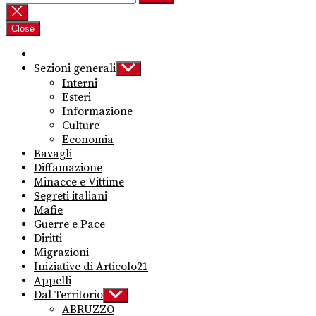
per:
Close
Sezioni generali
Show
sub
Interni
menu
Esteri
Informazione
Culture
Economia
Bavagli
Diffamazione
Minacce e Vittime
Segreti italiani
Mafie
Guerre e Pace
Diritti
Migrazioni
Iniziative di Articolo21
Appelli
Dal Territorio
Show
sub
ABRUZZO
menu