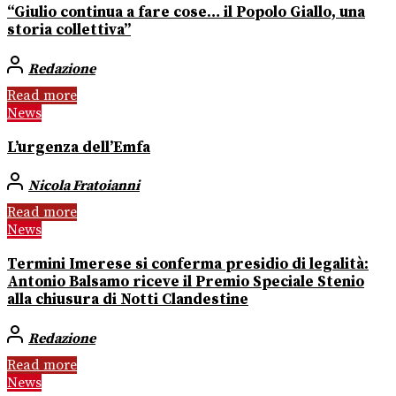
“Giulio continua a fare cose… il Popolo Giallo, una
storia collettiva”
Redazione
Read more
News
L’urgenza dell’Emfa
Nicola Fratoianni
Read more
News
Termini Imerese si conferma presidio di legalità:
Antonio Balsamo riceve il Premio Speciale Stenio
alla chiusura di Notti Clandestine
Redazione
Read more
News