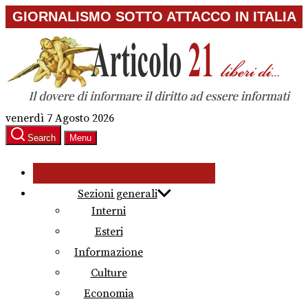
Skip
GIORNALISMO SOTTO ATTACCO IN ITALIA
to
the
content
venerdì 7 Agosto 2026
Search
Menu
Sezioni generali
Interni
Esteri
Informazione
Culture
Economia