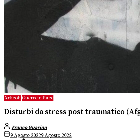
Articoli
Guerre e Pace
Disturbi da stress post traumatico (Af
Franco Guarino
9 Agosto 2022
9 Agosto 2022