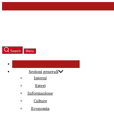
Skip
to
the
content
Search
Menu
Sezioni generali
Interni
Esteri
Informazione
Culture
Economia