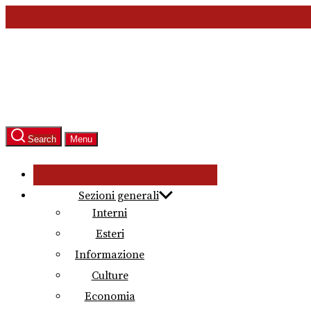
Skip
to
the
content
Search
Menu
Sezioni generali
Interni
Esteri
Informazione
Culture
Economia