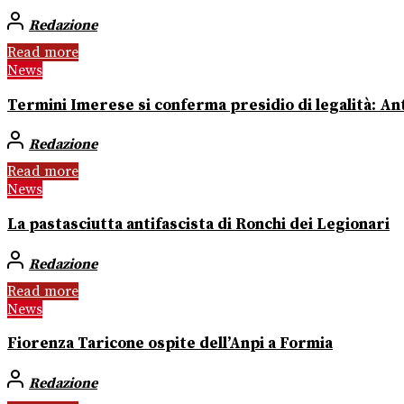
Redazione
Read more
News
Termini Imerese si conferma presidio di legalità: Ant
Redazione
Read more
News
La pastasciutta antifascista di Ronchi dei Legionari
Redazione
Read more
News
Fiorenza Taricone ospite dell’Anpi a Formia
Redazione