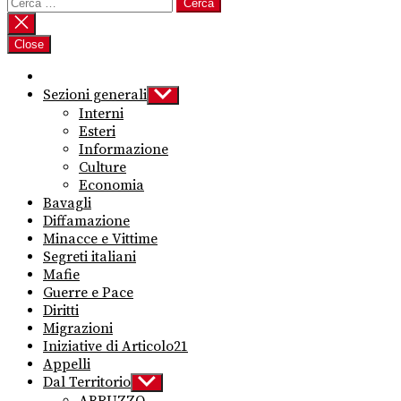
Ricerca
per:
Close
Sezioni generali
Show
sub
Interni
menu
Esteri
Informazione
Culture
Economia
Bavagli
Diffamazione
Minacce e Vittime
Segreti italiani
Mafie
Guerre e Pace
Diritti
Migrazioni
Iniziative di Articolo21
Appelli
Dal Territorio
Show
sub