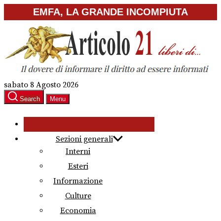
Skip
EMFA, LA GRANDE INCOMPIUTA
to
the
content
sabato 8 Agosto 2026
Search
Menu
Sezioni generali
Interni
Esteri
Informazione
Culture
Economia