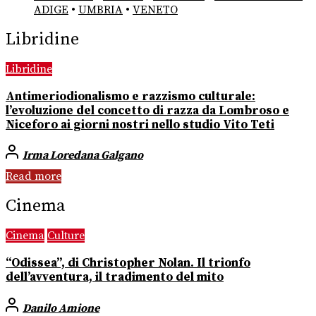
ADIGE
•
UMBRIA
•
VENETO
Libridine
Libridine
Antimeriodionalismo e razzismo culturale:
l’evoluzione del concetto di razza da Lombroso e
Niceforo ai giorni nostri nello studio Vito Teti
Irma Loredana Galgano
Read more
Cinema
Cinema
Culture
“Odissea”, di Christopher Nolan. Il trionfo
dell’avventura, il tradimento del mito
Danilo Amione