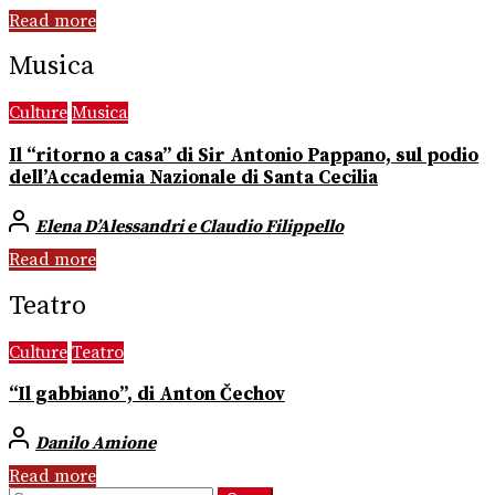
Read more
Musica
Culture
Musica
Il “ritorno a casa” di Sir Antonio Pappano, sul podio
dell’Accademia Nazionale di Santa Cecilia
Elena D’Alessandri e Claudio Filippello
Read more
Teatro
Culture
Teatro
“Il gabbiano”, di Anton Čechov
Danilo Amione
Read more