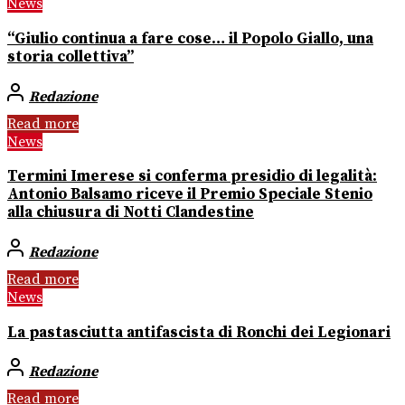
News
“Giulio continua a fare cose… il Popolo Giallo, una
storia collettiva”
Redazione
Read more
News
Termini Imerese si conferma presidio di legalità:
Antonio Balsamo riceve il Premio Speciale Stenio
alla chiusura di Notti Clandestine
Redazione
Read more
News
La pastasciutta antifascista di Ronchi dei Legionari
Redazione
Read more