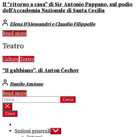
Il “ritorno a casa” di Sir Antonio Pappano, sul podio
dell’Accademia Nazionale di Santa Cecilia
Elena D’Alessandri e Claudio Filippello
Read more
Teatro
Culture
Teatro
“Il gabbiano”, di Anton Čechov
Danilo Amione
Read more
Ricerca
per:
Close
Sezioni generali
Show
sub