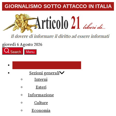
Skip
GIORNALISMO SOTTO ATTACCO IN ITALIA
to
the
content
giovedì 6 Agosto 2026
Search
Menu
Sezioni generali
Interni
Esteri
Informazione
Culture
Economia