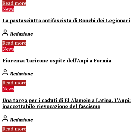
Read more
News
La pastasciutta antifascista di Ronchi dei Legionari
Redazione
Read more
News
Fiorenza Taricone ospite dell’Anpi a Formia
Redazione
Read more
News
Una targa per i caduti di El Alamein a Latina. L’Anpi:
inaccettabile rievocazione del fascismo
Redazione
Read more