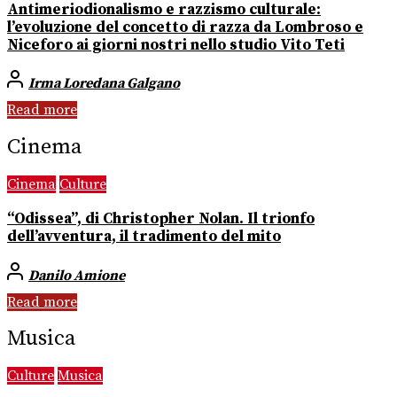
Antimeriodionalismo e razzismo culturale:
l’evoluzione del concetto di razza da Lombroso e
Niceforo ai giorni nostri nello studio Vito Teti
Irma Loredana Galgano
Read more
Cinema
Cinema
Culture
“Odissea”, di Christopher Nolan. Il trionfo
dell’avventura, il tradimento del mito
Danilo Amione
Read more
Musica
Culture
Musica