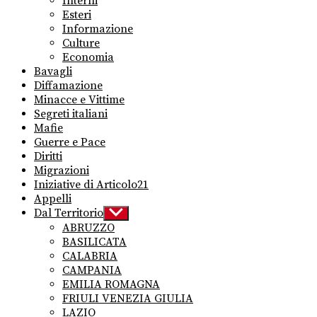
Interni
menu
Esteri
Informazione
Culture
Economia
Bavagli
Diffamazione
Minacce e Vittime
Segreti italiani
Mafie
Guerre e Pace
Diritti
Migrazioni
Iniziative di Articolo21
Appelli
Dal Territorio
Show
sub
ABRUZZO
menu
BASILICATA
CALABRIA
CAMPANIA
EMILIA ROMAGNA
FRIULI VENEZIA GIULIA
LAZIO