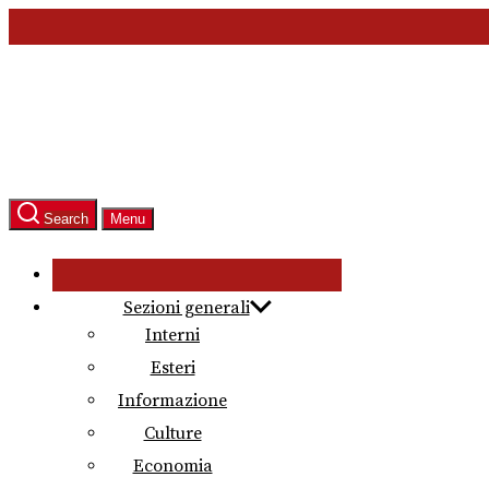
Skip
to
the
content
Search
Menu
Sezioni generali
Interni
Esteri
Informazione
Culture
Economia