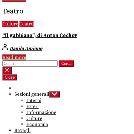
Teatro
Culture
Teatro
“Il gabbiano”, di Anton Čechov
Danilo Amione
Read more
Ricerca
per:
Close
Sezioni generali
Show
sub
Interni
menu
Esteri
Informazione
Culture
Economia
Bavagli