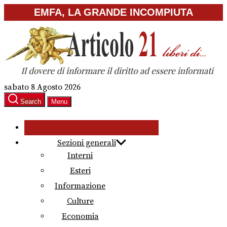
Skip
EMFA, LA GRANDE INCOMPIUTA
to
the
content
sabato 8 Agosto 2026
Search
Menu
Sezioni generali
Interni
Esteri
Informazione
Culture
Economia