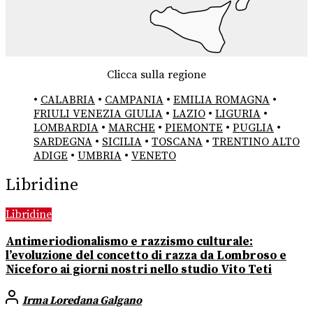
Clicca sulla regione
•
CALABRIA
•
CAMPANIA
•
EMILIA ROMAGNA
•
FRIULI VENEZIA GIULIA
•
LAZIO
•
LIGURIA
•
LOMBARDIA
•
MARCHE
•
PIEMONTE
•
PUGLIA
•
SARDEGNA
•
SICILIA
•
TOSCANA
•
TRENTINO ALTO
ADIGE
•
UMBRIA
•
VENETO
Libridine
Libridine
Antimeriodionalismo e razzismo culturale:
l’evoluzione del concetto di razza da Lombroso e
Niceforo ai giorni nostri nello studio Vito Teti
Irma Loredana Galgano