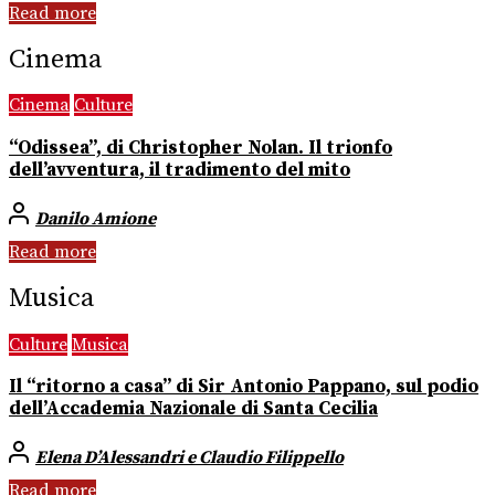
Read more
Cinema
Cinema
Culture
“Odissea”, di Christopher Nolan. Il trionfo
dell’avventura, il tradimento del mito
Danilo Amione
Read more
Musica
Culture
Musica
Il “ritorno a casa” di Sir Antonio Pappano, sul podio
dell’Accademia Nazionale di Santa Cecilia
Elena D’Alessandri e Claudio Filippello
Read more