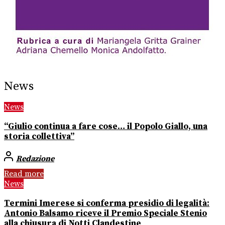
News
News
“Giulio continua a fare cose… il Popolo Giallo, una
storia collettiva”
Redazione
Read more
News
Termini Imerese si conferma presidio di legalità:
Antonio Balsamo riceve il Premio Speciale Stenio
alla chiusura di Notti Clandestine