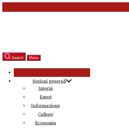
Skip
to
the
content
Search
Menu
Sezioni generali
Interni
Esteri
Informazione
Culture
Economia