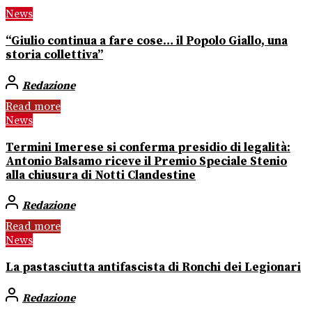
News
“Giulio continua a fare cose… il Popolo Giallo, una
storia collettiva”
Redazione
Read more
News
Termini Imerese si conferma presidio di legalità:
Antonio Balsamo riceve il Premio Speciale Stenio
alla chiusura di Notti Clandestine
Redazione
Read more
News
La pastasciutta antifascista di Ronchi dei Legionari
Redazione