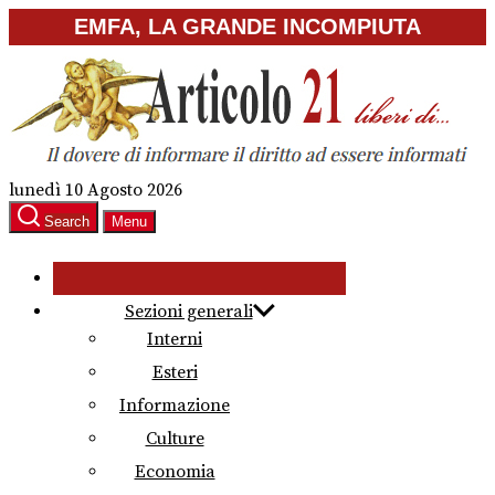
Skip
EMFA, LA GRANDE INCOMPIUTA
to
the
content
lunedì 10 Agosto 2026
Search
Menu
Sezioni generali
Interni
Esteri
Informazione
Culture
Economia