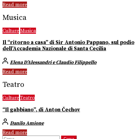
Read more
Musica
Culture
Musica
Il “ritorno a casa” di Sir Antonio Pappano, sul podio
dell’Accademia Nazionale di Santa Cecilia
Elena D’Alessandri e Claudio Filippello
Read more
Teatro
Culture
Teatro
“Il gabbiano”, di Anton Čechov
Danilo Amione
Read more
Ricerca