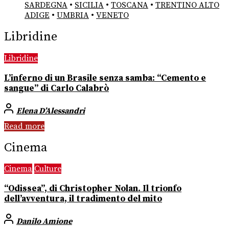
SARDEGNA
•
SICILIA
•
TOSCANA
•
TRENTINO ALTO
ADIGE
•
UMBRIA
•
VENETO
Libridine
Libridine
L’inferno di un Brasile senza samba: “Cemento e
sangue” di Carlo Calabrò
Elena D’Alessandri
Read more
Cinema
Cinema
Culture
“Odissea”, di Christopher Nolan. Il trionfo
dell’avventura, il tradimento del mito
Danilo Amione