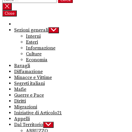
per:
Close
Sezioni generali
Show
sub
Interni
menu
Esteri
Informazione
Culture
Economia
Bavagli
Diffamazione
Minacce e Vittime
Segreti italiani
Mafie
Guerre e Pace
Diritti
Migrazioni
Iniziative di Articolo21
Appelli
Dal Territorio
Show
sub
ABRUZZO