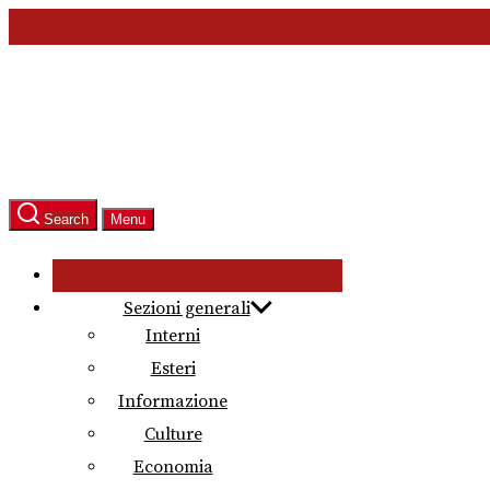
Skip
to
the
content
Search
Menu
Sezioni generali
Interni
Esteri
Informazione
Culture
Economia