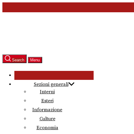
Skip
to
the
content
Search
Menu
Sezioni generali
Interni
Esteri
Informazione
Culture
Economia