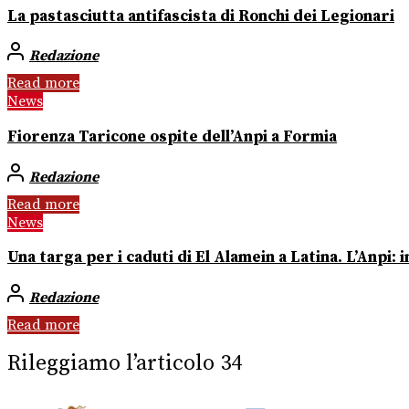
La pastasciutta antifascista di Ronchi dei Legionari
Redazione
Read more
News
Fiorenza Taricone ospite dell’Anpi a Formia
Redazione
Read more
News
Una targa per i caduti di El Alamein a Latina. L’Anpi:
Redazione
Read more
Rileggiamo l’articolo 34