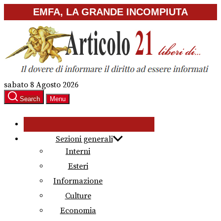
Skip
EMFA, LA GRANDE INCOMPIUTA
to
the
content
sabato 8 Agosto 2026
Search
Menu
Sezioni generali
Interni
Esteri
Informazione
Culture
Economia