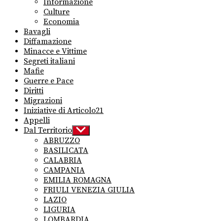
Informazione
Culture
Economia
Bavagli
Diffamazione
Minacce e Vittime
Segreti italiani
Mafie
Guerre e Pace
Diritti
Migrazioni
Iniziative di Articolo21
Appelli
Dal Territorio
Show
sub
ABRUZZO
menu
BASILICATA
CALABRIA
CAMPANIA
EMILIA ROMAGNA
FRIULI VENEZIA GIULIA
LAZIO
LIGURIA
LOMBARDIA