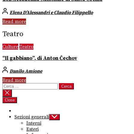
Elena D’Alessandri e Claudio Filippello
Read more
Teatro
Culture
Teatro
“Il gabbiano”, di Anton Čechov
Danilo Amione
Read more
Ricerca
per:
Close
Sezioni generali
Show
sub
Interni
menu
Esteri