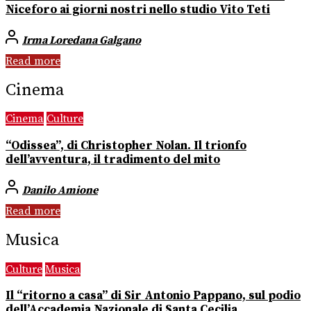
Niceforo ai giorni nostri nello studio Vito Teti
Irma Loredana Galgano
Read more
Cinema
Cinema
Culture
“Odissea”, di Christopher Nolan. Il trionfo
dell’avventura, il tradimento del mito
Danilo Amione
Read more
Musica
Culture
Musica
Il “ritorno a casa” di Sir Antonio Pappano, sul podio
dell’Accademia Nazionale di Santa Cecilia