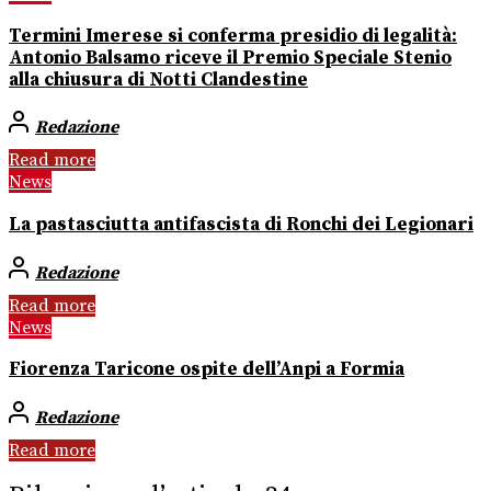
Termini Imerese si conferma presidio di legalità:
Antonio Balsamo riceve il Premio Speciale Stenio
alla chiusura di Notti Clandestine
Redazione
Read more
News
La pastasciutta antifascista di Ronchi dei Legionari
Redazione
Read more
News
Fiorenza Taricone ospite dell’Anpi a Formia
Redazione
Read more