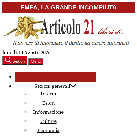
Skip
EMFA, LA GRANDE INCOMPIUTA
to
the
content
lunedì 10 Agosto 2026
Search
Menu
Sezioni generali
Interni
Esteri
Informazione
Culture
Economia