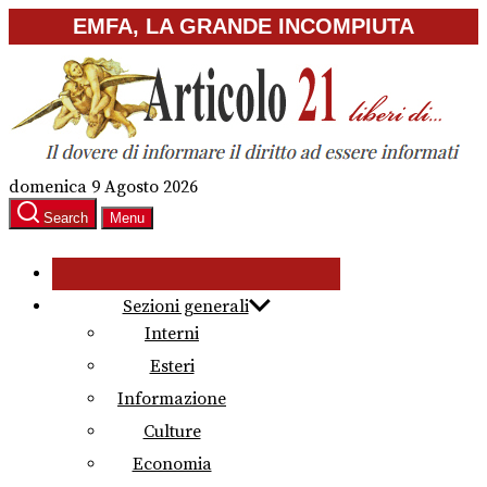
Skip
EMFA, LA GRANDE INCOMPIUTA
to
the
content
domenica 9 Agosto 2026
Search
Menu
Sezioni generali
Interni
Esteri
Informazione
Culture
Economia