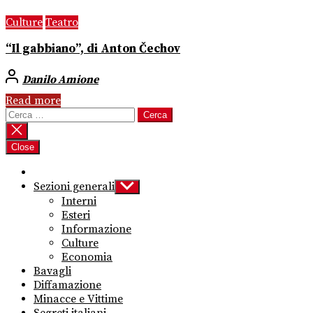
Culture
Teatro
“Il gabbiano”, di Anton Čechov
Danilo Amione
Read more
Ricerca
per:
Close
Sezioni generali
Show
sub
Interni
menu
Esteri
Informazione
Culture
Economia
Bavagli
Diffamazione
Minacce e Vittime