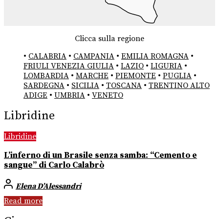
Clicca sulla regione
•
CALABRIA
•
CAMPANIA
•
EMILIA ROMAGNA
•
FRIULI VENEZIA GIULIA
•
LAZIO
•
LIGURIA
•
LOMBARDIA
•
MARCHE
•
PIEMONTE
•
PUGLIA
•
SARDEGNA
•
SICILIA
•
TOSCANA
•
TRENTINO ALTO
ADIGE
•
UMBRIA
•
VENETO
Libridine
Libridine
L’inferno di un Brasile senza samba: “Cemento e
sangue” di Carlo Calabrò
Elena D’Alessandri
Read more