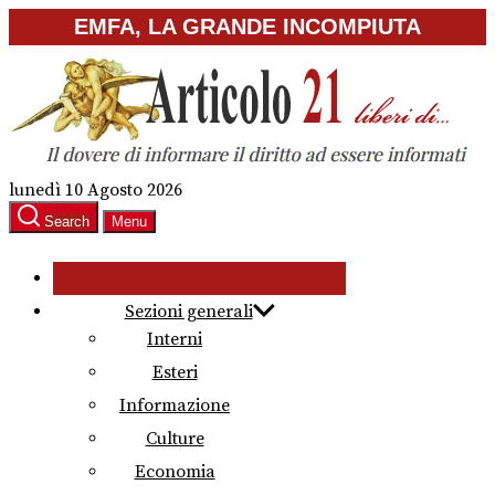
Skip
EMFA, LA GRANDE INCOMPIUTA
to
the
content
lunedì 10 Agosto 2026
Search
Menu
Sezioni generali
Interni
Esteri
Informazione
Culture
Economia