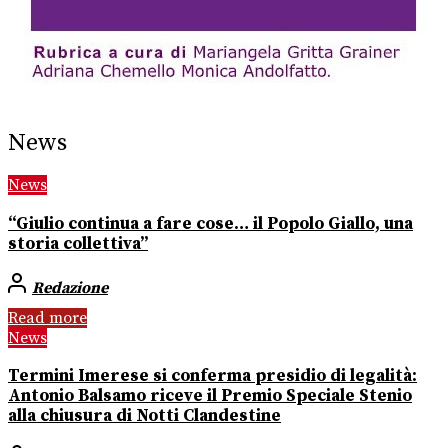
News
News
“Giulio continua a fare cose… il Popolo Giallo, una
storia collettiva”
Redazione
Read more
News
Termini Imerese si conferma presidio di legalità:
Antonio Balsamo riceve il Premio Speciale Stenio
alla chiusura di Notti Clandestine