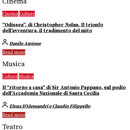
Cinema
Cinema
Culture
“Odissea”, di Christopher Nolan. Il trionfo
dell’avventura, il tradimento del mito
Danilo Amione
Read more
Musica
Culture
Musica
Il “ritorno a casa” di Sir Antonio Pappano, sul podio
dell’Accademia Nazionale di Santa Cecilia
Elena D’Alessandri e Claudio Filippello
Read more
Teatro