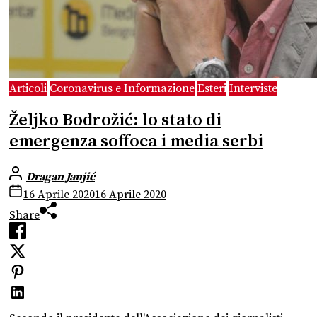
Articoli
Coronavirus e Informazione
Esteri
Interviste
Željko Bodrožić: lo stato di
emergenza soffoca i media serbi
Dragan Janjić
16 Aprile 2020
16 Aprile 2020
Share