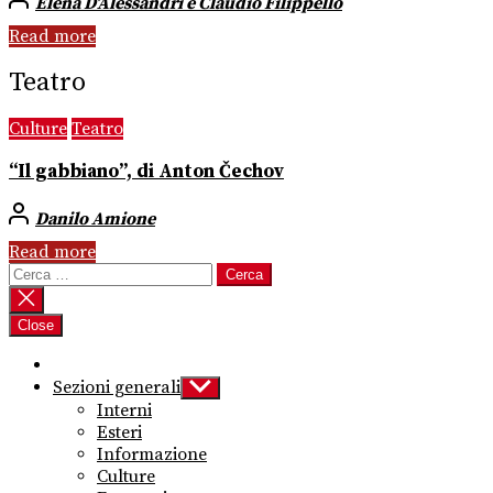
Elena D’Alessandri e Claudio Filippello
Read more
Teatro
Culture
Teatro
“Il gabbiano”, di Anton Čechov
Danilo Amione
Read more
Ricerca
per:
Close
Sezioni generali
Show
sub
Interni
menu
Esteri
Informazione
Culture