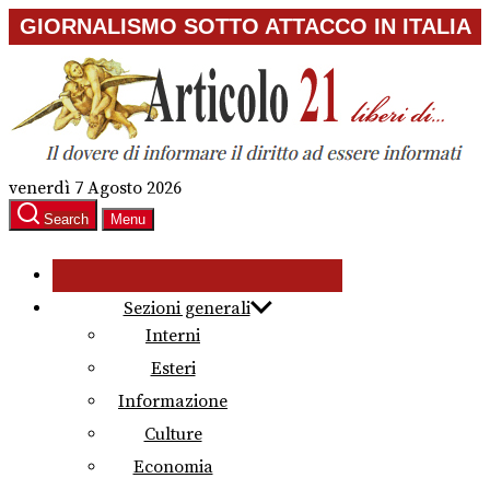
Skip
GIORNALISMO SOTTO ATTACCO IN ITALIA
to
the
content
venerdì 7 Agosto 2026
Search
Menu
Sezioni generali
Interni
Esteri
Informazione
Culture
Economia