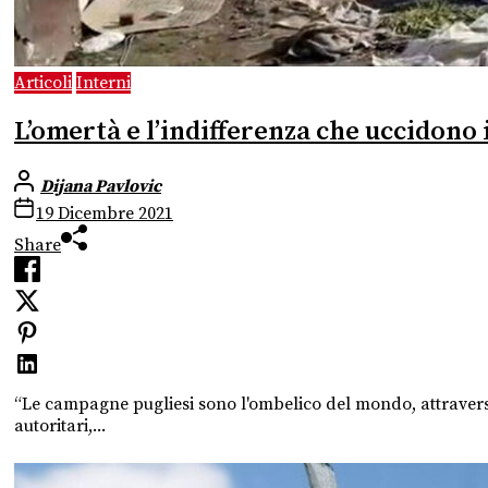
Articoli
Interni
L’omertà e l’indifferenza che uccidono
Dijana Pavlovic
19 Dicembre 2021
Share
“Le campagne pugliesi sono l'ombelico del mondo, attraverso
autoritari,...