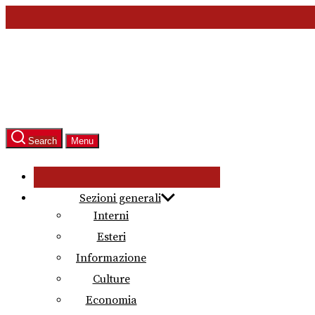
Skip
to
the
content
Search
Menu
Sezioni generali
Interni
Esteri
Informazione
Culture
Economia