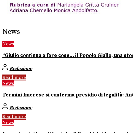
News
News
“Giulio continua a fare cose… il Popolo Giallo, una stor
Redazione
Read more
News
Termini Imerese si conferma presidio di legalità: Ant
Redazione
Read more
News