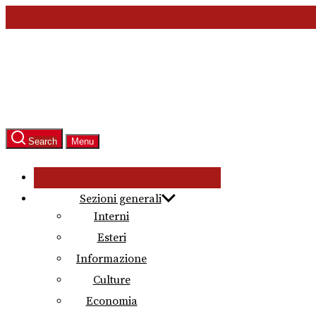
Skip
to
the
content
Search
Menu
Sezioni generali
Interni
Esteri
Informazione
Culture
Economia