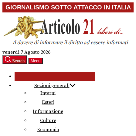
Skip
GIORNALISMO SOTTO ATTACCO IN ITALIA
to
the
content
venerdì 7 Agosto 2026
Search
Menu
Sezioni generali
Interni
Esteri
Informazione
Culture
Economia