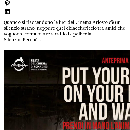
Quando si riaccendono le luci del Cinema Ariosto c’è un
silenzio strano, neppure quel chiacchericcio tra amici che
vogliono commentare a caldo la pellicola.
Silenzio. Perché...