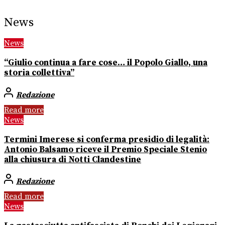
News
News
“Giulio continua a fare cose… il Popolo Giallo, una
storia collettiva”
Redazione
Read more
News
Termini Imerese si conferma presidio di legalità:
Antonio Balsamo riceve il Premio Speciale Stenio
alla chiusura di Notti Clandestine
Redazione
Read more
News