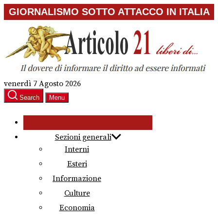
Skip
GIORNALISMO SOTTO ATTACCO IN ITALIA
to
the
content
venerdì 7 Agosto 2026
Search
Menu
Sezioni generali
Interni
Esteri
Informazione
Culture
Economia