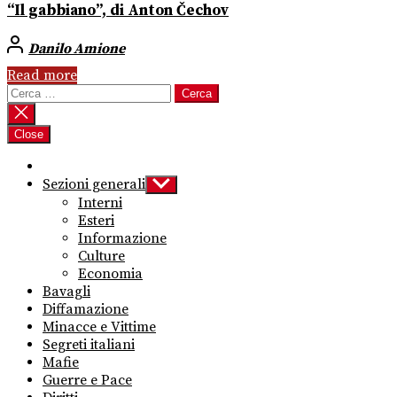
“Il gabbiano”, di Anton Čechov
Danilo Amione
Read more
Ricerca
per:
Close
Sezioni generali
Show
sub
Interni
menu
Esteri
Informazione
Culture
Economia
Bavagli
Diffamazione
Minacce e Vittime
Segreti italiani
Mafie
Guerre e Pace