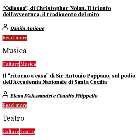
“Odissea”, di Christopher Nolan. Il trionfo
dell’avventura, il tradimento del mito
Danilo Amione
Read more
Musica
Culture
Musica
Il “ritorno a casa” di Sir Antonio Pappano, sul podio
dell’Accademia Nazionale di Santa Cecilia
Elena D’Alessandri e Claudio Filippello
Read more
Teatro
Culture
Teatro