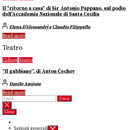
Il “ritorno a casa” di Sir Antonio Pappano, sul podio
dell’Accademia Nazionale di Santa Cecilia
Elena D’Alessandri e Claudio Filippello
Read more
Teatro
Culture
Teatro
“Il gabbiano”, di Anton Čechov
Danilo Amione
Read more
Ricerca
per:
Close
Sezioni generali
Show