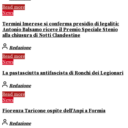
Read more
News
Termini Imerese si conferma presidio di legalità:
Antonio Balsamo riceve il Premio Speciale Stenio
alla chiusura di Notti Clandestine
Redazione
Read more
News
La pastasciutta antifascista di Ronchi dei Legionari
Redazione
Read more
News
Fiorenza Taricone ospite dell’Anpi a Formia
Redazione