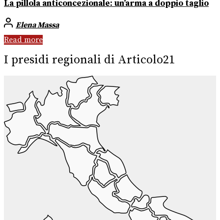
La pillola anticoncezionale: un’arma a doppio taglio
Elena Massa
Read more
I presidi regionali di Articolo21