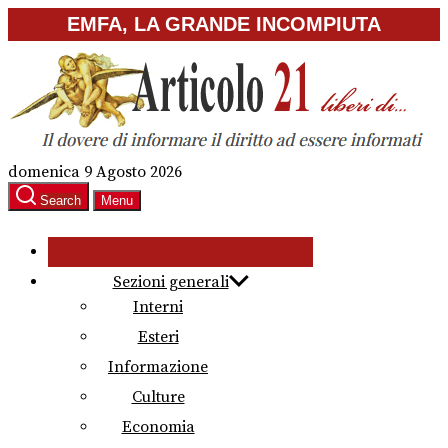
Skip
EMFA, LA GRANDE INCOMPIUTA
to
the
content
domenica 9 Agosto 2026
Search
Menu
Sezioni generali
Interni
Esteri
Informazione
Culture
Economia