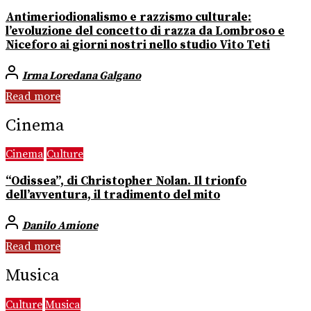
Antimeriodionalismo e razzismo culturale:
l’evoluzione del concetto di razza da Lombroso e
Niceforo ai giorni nostri nello studio Vito Teti
Irma Loredana Galgano
Read more
Cinema
Cinema
Culture
“Odissea”, di Christopher Nolan. Il trionfo
dell’avventura, il tradimento del mito
Danilo Amione
Read more
Musica
Culture
Musica