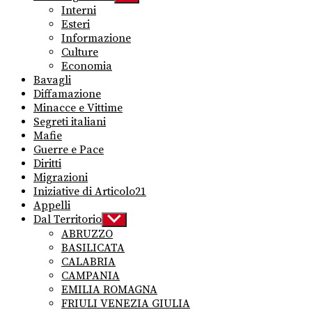
sub
Interni
menu
Esteri
Informazione
Culture
Economia
Bavagli
Diffamazione
Minacce e Vittime
Segreti italiani
Mafie
Guerre e Pace
Diritti
Migrazioni
Iniziative di Articolo21
Appelli
Dal Territorio
Show
sub
ABRUZZO
menu
BASILICATA
CALABRIA
CAMPANIA
EMILIA ROMAGNA
FRIULI VENEZIA GIULIA