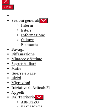
per:
Close
Sezioni generali
Show
sub
Interni
menu
Esteri
Informazione
Culture
Economia
Bavagli
Diffamazione
Minacce e Vittime
Segreti italiani
Mafie
Guerre e Pace
Diritti
Migrazioni
Iniziative di Articolo21
Appelli
Dal Territorio
Show
sub
ABRUZZO
menu