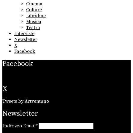
menu
Cinema
Culture
Libridine
Musica
Teatro
Interviste
Newsletter
X
Facebook
Facebook
X
Tweets by Artventuno
Newsletter
Indirizzo Email*