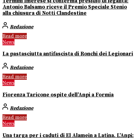
Termini Imerese si conferma presidio di legalità:
Antonio Balsamo riceve il Premio Speciale Stenio
alla chiusura di Notti Clandestine
Redazione
Read more
News
La pastasciutta antifascista di Ronchi dei Legionari
Redazione
Read more
News
Fiorenza Taricone ospite dell’Anpi a Formia
Redazione
Read more
News
Una targa per i caduti di El Alamein a Latina. L’Anpi: