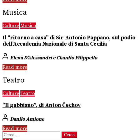
Musica
Culture
Musica
Il “ritorno a casa” di Sir Antonio Pappano, sul podio
dell’Accademia Nazionale di Santa Cecilia
Elena D’Alessandri e Claudio Filippello
Read more
Teatro
Culture
Teatro
“Il gabbiano”, di Anton Čechov
Danilo Amione
Read more
Ricerca