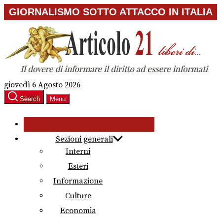
Skip
GIORNALISMO SOTTO ATTACCO IN ITALIA
to
the
content
giovedì 6 Agosto 2026
Search
Menu
Sezioni generali
Interni
Esteri
Informazione
Culture
Economia